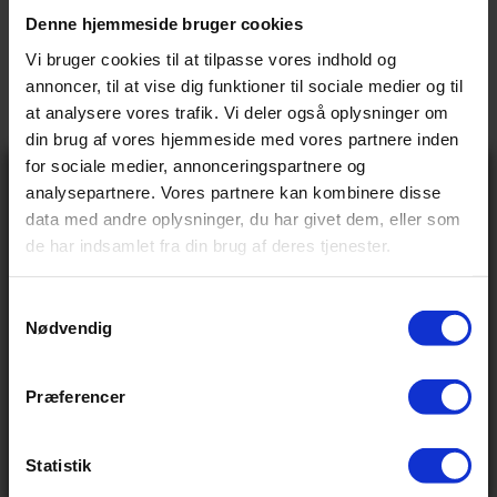
Vejl. pris:
157,38 kr
Vejl. pris:
32,38 kr
97,00 kr
32,00 kr
Denne hjemmeside bruger cookies
Vi bruger cookies til at tilpasse vores indhold og
-44%
-1%
annoncer, til at vise dig funktioner til sociale medier og til
at analysere vores trafik. Vi deler også oplysninger om
din brug af vores hjemmeside med vores partnere inden
for sociale medier, annonceringspartnere og
Gå ikke glip
analysepartnere. Vores partnere kan kombinere disse
af 10% rabat
BIKE ATTITUDE
BIKE ATTITUDE
data med andre oplysninger, du har givet dem, eller som
på tilbehør og
Bike Attitude afstandsskive 28,61 18in carbon
Bike Attitude afstandsskiver 28,61 18in til
de har indsamlet fra din brug af deres tjenester.
til styrfitting 5mm
styrfitting sæt med 2510mm sølv
udstyr!
På lager
På lager
Få adgang før alle andre – tilmeld dig vores
Vejl. pris:
32,38 kr
Vejl. pris:
37,38 kr
nyhedsbrev og modtag eksklusive tilbud,
nyheder og rabatter
S
18,00 kr
37,00 kr
Nødvendig
Navn
a
Email
m
-28%
-38%
t
Præferencer
Send
y
Ved tilmelding accepterer du at modtage e-mails fra
k
os med nyheder og tilbud. Læs vores
privatlivspolitik
for at se, hvordan vi behandler dine oplysninger
k
Statistik
Nej tak
e
BIKE ATTITUDE
BIKE ATTITUDE