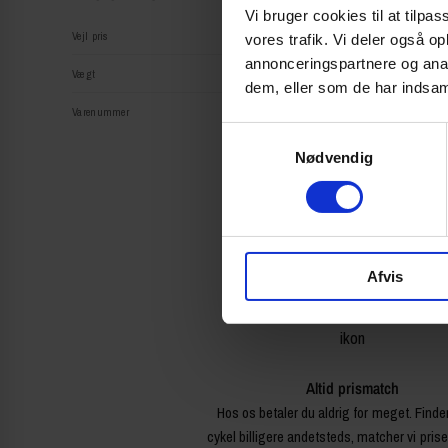
Vi bruger cookies til at tilpas
Vejl pris
vores trafik. Vi deler også 
annonceringspartnere og anal
Vægt
dem, eller som de har indsaml
Varenummer
S
Nødvendig
a
m
t
y
k
Afvis
k
e
v
a
l
Altid prismatch
g
Hos os betaler du aldrig for meget. Finde
cykel billigere andetsteds, matcher vi pris