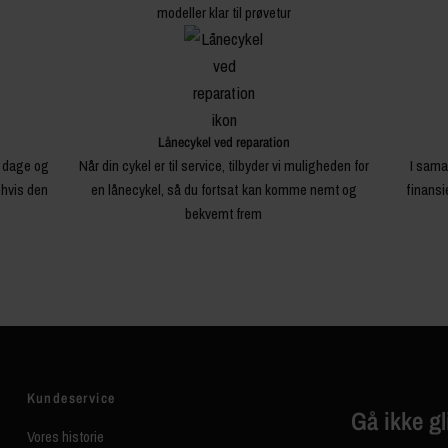
modeller klar til prøvetur
Lånecykel ved reparation
4 dage og
Når din cykel er til service, tilbyder vi muligheden for
I sama
 hvis den
en lånecykel, så du fortsat kan komme nemt og
finansi
bekvemt frem
Kundeservice
Gå ikke gl
Vores historie