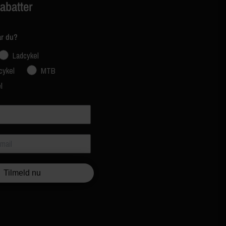
rabatter
ar du?
Ladcykel
cykel
MTB
l
Tilmeld nu