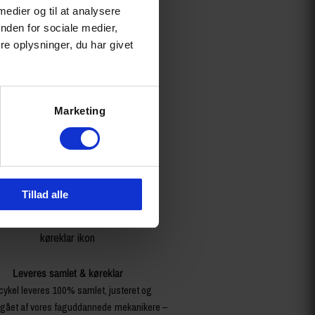
 medier og til at analysere
nden for sociale medier,
e oplysninger, du har givet
Marketing
Tillad alle
Leveres samlet & køreklar
cykel leveres 100% samlet, justeret og
ået af vores faguddannede mekanikere –