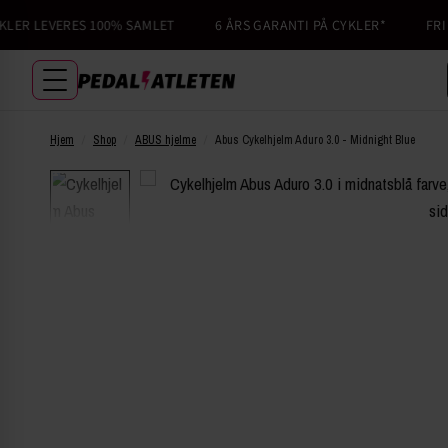
R LEVERES 100% SAMLET
6 ÅRS GARANTI PÅ CYKLER*
FRI FR
Hjem
/
Shop
/
ABUS hjelme
/
Abus Cykelhjelm Aduro 3.0 - Midnight Blue