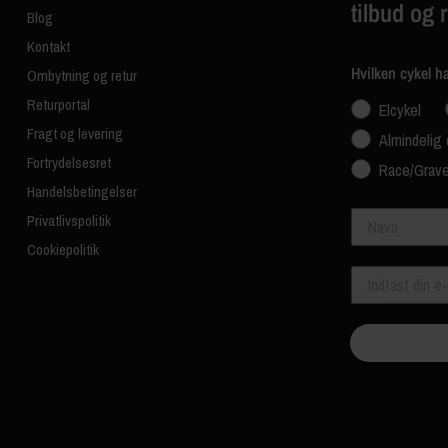
tilbud og 
Blog
Kontakt
Hvilken cykel h
Ombytning og retur
Returportal
Elcykel
Fragt og levering
Almindelig 
Fortrydelsesret
Race/Grave
Handelsbetingelser
Navn
Privatlivspolitik
Cookiepolitik