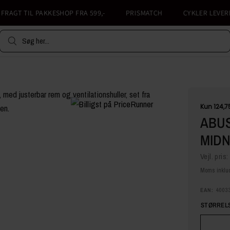
AGT TIL PAKKESHOP FRA 599,-
PRISMATCH
CYKLER LEVERES 
Søg her...
ABUS
MIDN
Vejl. pris:
Moms inklud
EAN:
4003
STØRRELS