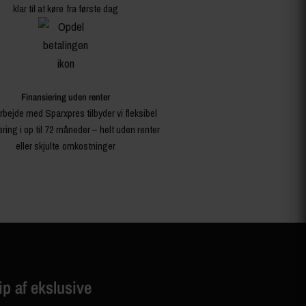
klar til at køre fra første dag
Finansiering uden renter
rbejde med Sparxpres tilbyder vi fleksibel
ering i op til 72 måneder – helt uden renter
eller skjulte omkostninger
ip af ekslusive