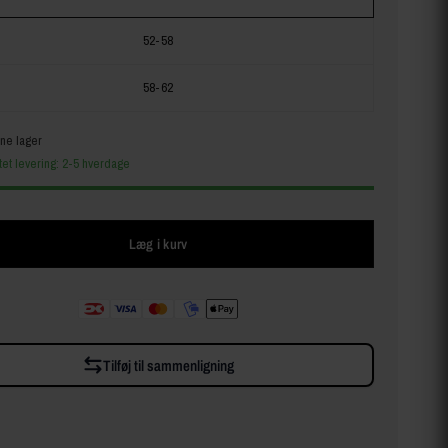
52-58
58-62
ine lager
tet levering: 2-5 hverdage
Læg i kurv
Tilføj til sammenligning