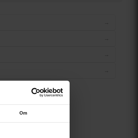
→
→
→
→
Om