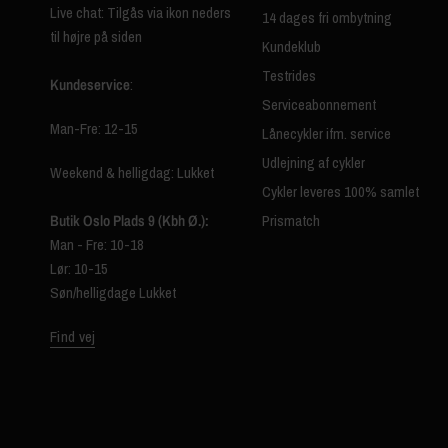
Live chat: Tilgås via ikon neders
14 dages fri ombytning
til højre på siden
Kundeklub
Testrides
Kundeservice
:
Serviceabonnement
Man-Fre: 12-15
Lånecykler ifm. service
Udlejning af cykler
Weekend & helligdag: Lukket
Cykler leveres 100% samlet
Butik Oslo Plads 9 (Kbh Ø.):
Prismatch
Man - Fre: 10-18
Lør: 10-15
Søn/helligdage Lukket
Find vej