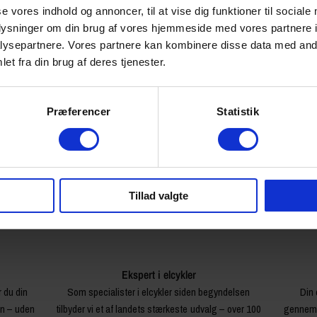
se vores indhold og annoncer, til at vise dig funktioner til sociale
649,00 kr
oplysninger om din brug af vores hjemmeside med vores partnere i
ysepartnere. Vores partnere kan kombinere disse data med andr
0.27 kg
et fra din brug af deres tjenester.
91265
Præferencer
Statistik
Tillad valgte
Ekspert i elcykler
r du din
Som specialister i elcykler siden begyndelsen
Din 
en – uden
tilbyder vi et af landets stærkeste udvalg – over 100
gennemg