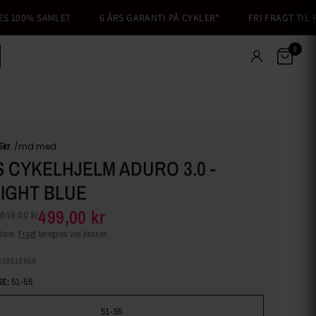
100% SAMLET
6 ÅRS GARANTI PÅ CYKLER*
FRI FRAGT TIL PAK
0
 CYKELHJELM ADURO 3.0 -
IGHT BLUE
499,00 kr
649,00 kr
eret.
Fragt
beregnes ved kassen.
318912658
E:
51-55
51-55