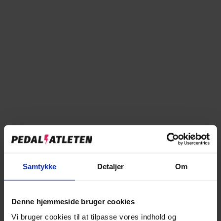
Abus Cykelhjelm Macator - Midnight Blue
MTB Hjelm Abus YouDrop FF - Velvet Black S
På lager
På lager
Vejl. pris:
519,00 kr
Vejl. pris:
999,00 kr
399,00 kr
799,00 kr
-7%
ABUS
ABUS
ABUS Hjelmhue WinterKit, voksen
Abus Cykelhjelm Purl-Y - Champagne Gold
På lager
På lager
199,00 kr
Vejl. pris:
749,00 kr
699,00 kr
Samtykke
Detaljer
Om
-23%
-23%
Denne hjemmeside bruger cookies
Vi bruger cookies til at tilpasse vores indhold og