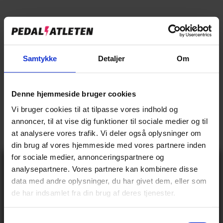
Nishiki Dame Elcykler
Nishiki Herre Elcykl
FILTRER OG SORTER
10 PRODUKTER
Samtykke
Detaljer
Om
Denne hjemmeside bruger cookies
Vi bruger cookies til at tilpasse vores indhold og
annoncer, til at vise dig funktioner til sociale medier og til
at analysere vores trafik. Vi deler også oplysninger om
NISHIKI
din brug af vores hjemmeside med vores partnere inden
Nishiki Master E Dame - Grøn
for sociale medier, annonceringspartnere og
På lager
Gå ikke glip
17.499,00 kr
analysepartnere. Vores partnere kan kombinere disse
af 10% rabat
data med andre oplysninger, du har givet dem, eller som
på tilbehør og
de har indsamlet fra din brug af deres tjenester.
udstyr!
Få adgang før alle andre – tilmeld dig vores
nyhedsbrev og modtag eksklusive tilbud,
nyheder og rabatter
S