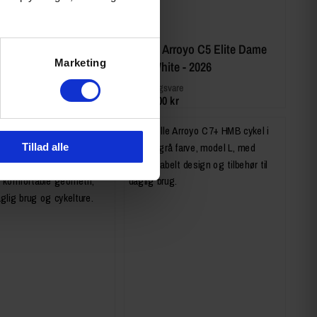
GAZELLE
Paris C7 Dame Graphite
Gazelle Arroyo C5 Elite Dame
Marketing
25
Ivory White - 2026
Bestillingsvare
kr
32.499,00 kr
Tillad alle