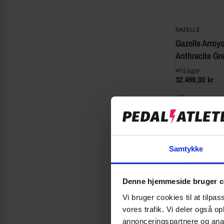
GAZELLE
Gazelle Arroy
Anthracite Gre
På lager
32.499,00 kr
Samtykke
Denne hjemmeside bruger c
Vi bruger cookies til at tilpas
vores trafik. Vi deler også 
annonceringspartnere og anal