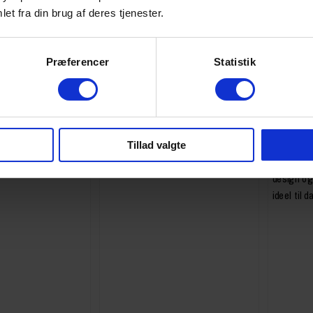
et fra din brug af deres tjenester.
GAZELLE
GAZELLE
ate C8+ Herre Pine
Gazelle Ultimate C5 Dame
Gazelle 
Præferencer
Statistik
Anthracite Grey - 2025
Blue - 20
På lager
På lager
32.999,00 kr
18.999,00 
Tillad valgte