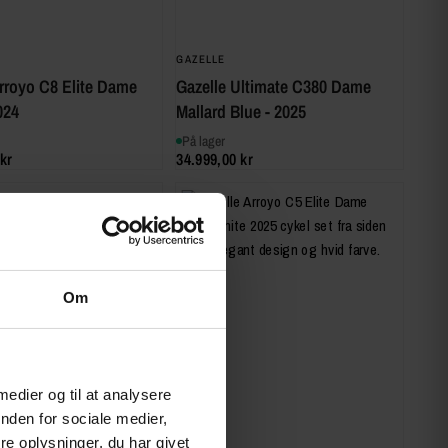
GAZELLE
Arroyo C8 Elite Dame
Gazelle Ultimate C380 Dame
024
Mallard Blue - 2025
På lager
kr
34.999,00 kr
Om
 medier og til at analysere
nden for sociale medier,
e oplysninger, du har givet