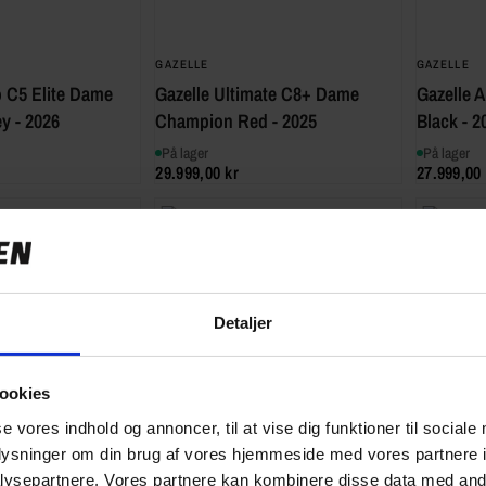
GAZELLE
GAZELLE
o C5 Elite Dame
Gazelle Ultimate C8+ Dame
Gazelle 
y - 2026
Champion Red - 2025
Black - 2
På lager
På lager
29.999,00 kr
27.999,00 
Detaljer
ookies
se vores indhold og annoncer, til at vise dig funktioner til sociale
oplysninger om din brug af vores hjemmeside med vores partnere i
ysepartnere. Vores partnere kan kombinere disse data med andr