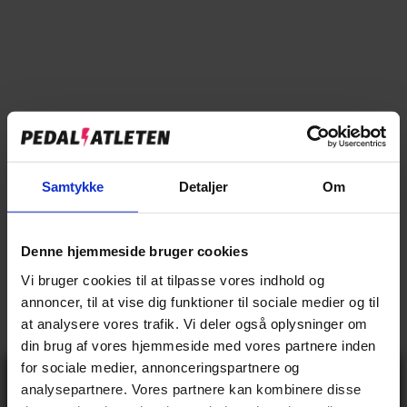
BREMSER
Hydraulisk skivebremse
Forbremse type
Hydraulisk skivebremse
Bagbremse type
STEL OG GAFFEL
Aluminium
Stel materiale
Samtykke
Detaljer
Om
Høj
Stel form
ØVRIGE
Denne hjemmeside bruger cookies
Vi bruger cookies til at tilpasse vores indhold og
Selle Royal
Saddel
annoncer, til at vise dig funktioner til sociale medier og til
Axa Imenso
Lås
at analysere vores trafik. Vi deler også oplysninger om
din brug af vores hjemmeside med vores partnere inden
GEAR
for sociale medier, annonceringspartnere og
Gå ikke glip
analysepartnere. Vores partnere kan kombinere disse
Indvendig
Geartype
af 10% rabat