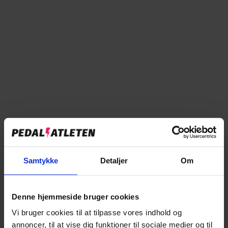
✓
På lager i butikken
Forventet levering: 1-3 hverdage
Læg i kurv
Tilføj til sammenligning
Samtykke
Detaljer
Om
→
Specifikationer
Denne hjemmeside bruger cookies
→
Beskrivelse
Vi bruger cookies til at tilpasse vores indhold og
annoncer, til at vise dig funktioner til sociale medier og til