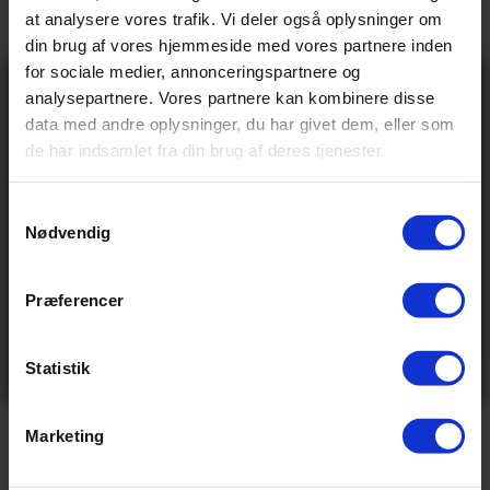
→
Vores anmeldelser
at analysere vores trafik. Vi deler også oplysninger om
din brug af vores hjemmeside med vores partnere inden
→
Levering og retur
for sociale medier, annonceringspartnere og
Gå ikke glip
analysepartnere. Vores partnere kan kombinere disse
af 10% rabat
data med andre oplysninger, du har givet dem, eller som
på tilbehør og
Specifikationer
de har indsamlet fra din brug af deres tjenester.
udstyr!
Få adgang før alle andre – tilmeld dig vores
nyhedsbrev og modtag eksklusive tilbud,
nyheder og rabatter
S
Nødvendig
Navn
a
BASIS INFO
Email
m
749,00 kr
Vejl pris
t
Præferencer
Send
y
0.315 kg
Vægt
Ved tilmelding accepterer du at modtage e-mails fra
k
os med nyheder og tilbud. Læs vores
privatlivspolitik
for at se, hvordan vi behandler dine oplysninger
k
Statistik
Nej tak
e
VIS ALLE SPECIFIKATIONER
v
Marketing
a
l