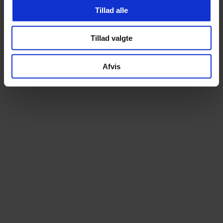
Tillad alle
Tillad valgte
Afvis
Altid prismatch
Ekspert i elcyk
Hos os betaler du aldrig for meget. Finder du
Som specialister i elcy
din cykel billigere andetsteds, matcher vi
begyndelsen tilbyder vi e
prisen – uden diskussion
stærkeste udvalg – over 100 m
prøvetur
14 dages fri ombytning
Lånecykel ved repa
Bestil trygt online. Du kan prøve cyklen i 14
Når din cykel er til service
dage og uden omkostning bytte til en anden
muligheden for en lånecykel
model, hvis den ikke føles helt rigtig
kan komme nemt og be