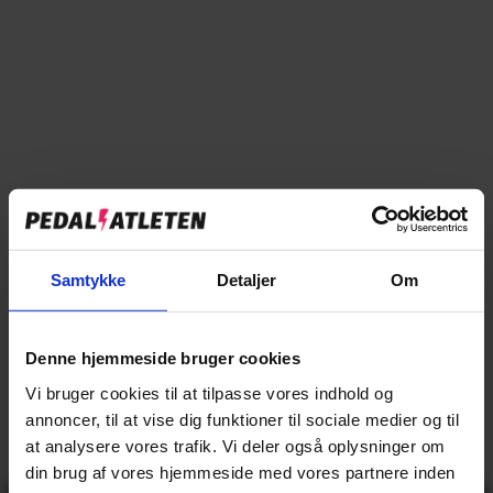
Tilføj til sammenligning
→
Specifikationer
→
Beskrivelse
Samtykke
Detaljer
Om
→
Vores anmeldelser
Denne hjemmeside bruger cookies
→
Levering og retur
Vi bruger cookies til at tilpasse vores indhold og
annoncer, til at vise dig funktioner til sociale medier og til
at analysere vores trafik. Vi deler også oplysninger om
Specifikationer
din brug af vores hjemmeside med vores partnere inden