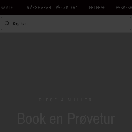
LET
6 ÅRS GARANTI PÅ CYKLER*
FRI FRAGT TIL PAKKESHOP FR
Søg her...
RIESE & MÜLLER
Book en Prøvetur