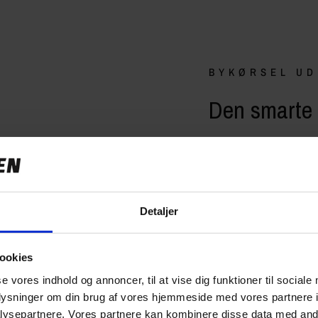
BYKØRSEL U
Den smarte e
Sig farvel til trængsel, 
kommer du hurtigt og ele
fritid. Designet til mode
oplev, hvordan tysk tekno
Detaljer
Book en prøvetur
ookies
se vores indhold og annoncer, til at vise dig funktioner til sociale
oplysninger om din brug af vores hjemmeside med vores partnere i
ysepartnere. Vores partnere kan kombinere disse data med andr