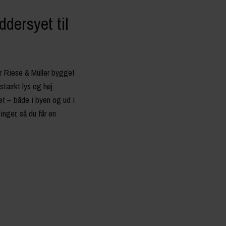
dersyet til
er Riese & Müller bygget
 stærkt lys og høj
ret – både i byen og ud i
nger, så du får en