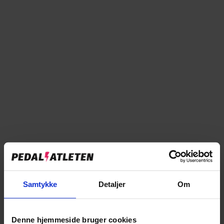
59cm
Bestillingsvare
Forventet levering: 4-7 hverdage
Læg i kurv
Tilføj til sammenligning
Samtykke
Detaljer
Om
→
Specifikationer
Denne hjemmeside bruger cookies