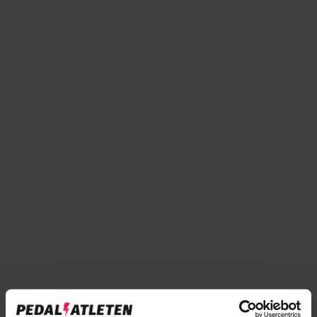
Tilføj til sammenligning
→
Specifikationer
→
Beskrivelse
→
Vores anmeldelser
→
Levering og retur
Specifikationer