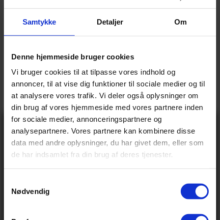
BASIS INFO
Samtykke
Detaljer
Om
Mand
Køn
6.499,00 kr
Vejl pris
Denne hjemmeside bruger cookies
13.8 kg
Vægt
Vi bruger cookies til at tilpasse vores indhold og
BREMSER
annoncer, til at vise dig funktioner til sociale medier og til
at analysere vores trafik. Vi deler også oplysninger om
Mekanisk fælgbremse
Forbremse type
din brug af vores hjemmeside med vores partnere inden
Fodbremse
Bagbremse type
for sociale medier, annonceringspartnere og
Gå ikke glip
analysepartnere. Vores partnere kan kombinere disse
STEL OG GAFFEL
af 10% rabat
data med andre oplysninger, du har givet dem, eller som
på tilbehør og
Stål
de har indsamlet fra din brug af deres tjenester.
Stel materiale
udstyr!
Få adgang før alle andre – tilmeld dig vores
Høj
Stel form
nyhedsbrev og modtag eksklusive tilbud,
nyheder og rabatter
S
Nødvendig
Navn
ØVRIGE
a
Email
m
Centurion Retro brun
Saddel
t