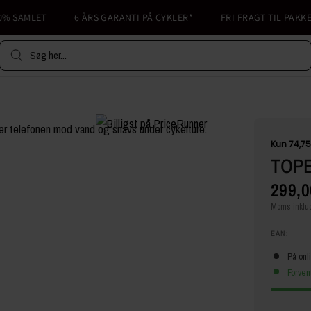
 SAMLET
6 ÅRS GARANTI PÅ CYKLER*
FRI FRAGT TIL PAKKESH
Søg her...
TOPE
299,0
Moms inklud
EAN:
På onl
Forven