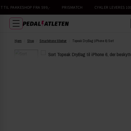
TIL PAKKESHOP FRA 599,-
PRISMATCH
CYKLER LEVERES 100%
Hjem
/
Shop
/
Smartphone tilbehør
/
Topeak DryBag (iPhone 6) Sort