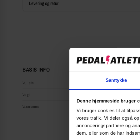
Levering og retur
BASIS INFO
Samtykke
Vejl pris
Vægt
Denne hjemmeside bruger c
Varenummer
Vi bruger cookies til at tilpas
vores trafik. Vi deler også 
annonceringspartnere og anal
dem, eller som de har indsaml