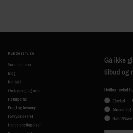
Kundeservice
Gå ikke gl
Vores historie
tilbud og 
Blog
Kontakt
Hvilken cykel h
Ombytning og retur
Returportal
Elcykel
Fragt og levering
Almindelig 
Fortrydelsesret
Race/Grave
Handelsbetingelser
Navn