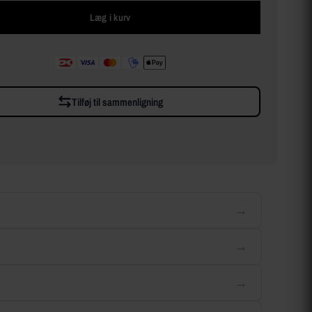
Læg i kurv
Tilføj til sammenligning
→
→
→