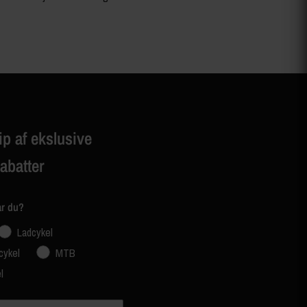
ip af ekslusive
rabatter
ar du?
Ladcykel
cykel
MTB
l