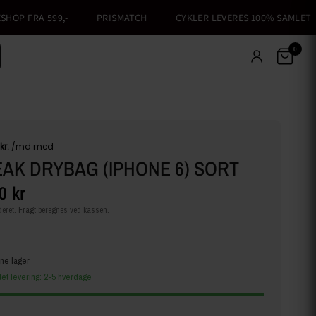
OP FRA 599,-
PRISMATCH
CYKLER LEVERES 100% SAMLET
0
AK DRYBAG (IPHONE 6) SORT
0 kr
eret.
Fragt
beregnes ved kassen.
ine lager
tet levering: 2-5 hverdage