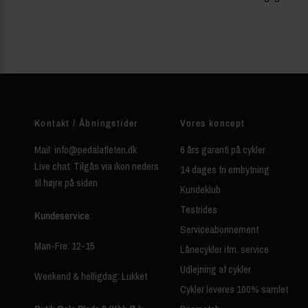
Kontakt / Åbningstider
Vores koncept
Mail: info@pedalatleten.dk
6 års garanti på cykler
Live chat: Tilgås via ikon neders
14 dages fri ombytning
til højre på siden
Kundeklub
Testrides
Kundeservice
:
Serviceabonnement
Man-Fre: 12-15
Lånecykler ifm. service
Udlejning af cykler
Weekend & helligdag: Lukket
Cykler leveres 100% samlet