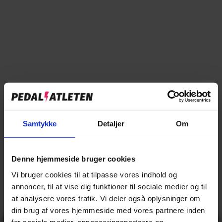
Tilføj til sammenligning
→
Specifikationer
Samtykke
Detaljer
Om
→
Beskrivelse
Denne hjemmeside bruger cookies
→
Vores anmeldelser
Vi bruger cookies til at tilpasse vores indhold og
→
Levering og retur
annoncer, til at vise dig funktioner til sociale medier og til
at analysere vores trafik. Vi deler også oplysninger om
din brug af vores hjemmeside med vores partnere inden
for sociale medier, annonceringspartnere og