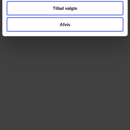
Tillad valgte
Altid prismatch
Ekspert i elcyk
Hos os betaler du aldrig for meget. Finder du
Som specialister i elcy
din cykel billigere andetsteds, matcher vi
begyndelsen tilbyder vi e
Afvis
prisen – uden diskussion
stærkeste udvalg – over 100 m
prøvetur
14 dages fri ombytning
Lånecykel ved repa
Bestil trygt online. Du kan prøve cyklen i 14
Når din cykel er til service
dage og uden omkostning bytte til en anden
muligheden for en lånecykel
model, hvis den ikke føles helt rigtig
kan komme nemt og be