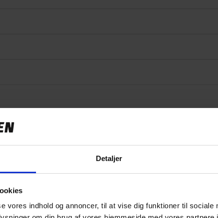
Specifikationer
Detaljer
ookies
149,00 kr
se vores indhold og annoncer, til at vise dig funktioner til sociale
0.058 kg
oplysninger om din brug af vores hjemmeside med vores partnere i