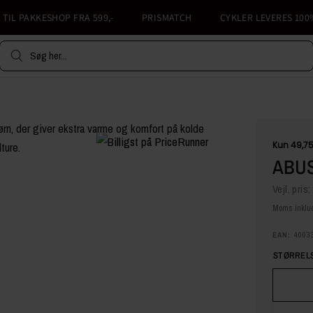
L PAKKESHOP FRA 599,-
PRISMATCH
CYKLER LEVERES 100% S
Søg her...
ABUS
Vejl. pris:
Moms inklud
EAN:
4003
STØRRELS