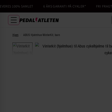
RES 100% SAMLET
6 ÅRS GARANTI PÅ CYKLER*
FRI FRAGT TI
Hjem
/
ABUS Hjelmhue WinterKit, barn