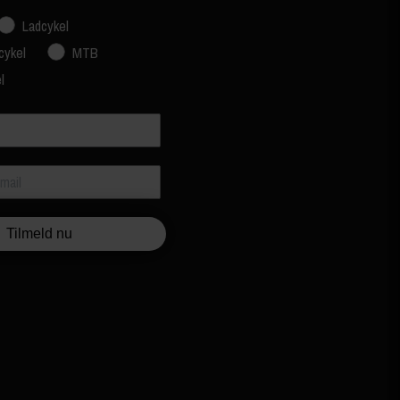
Ladcykel
cykel
MTB
l
Tilmeld nu