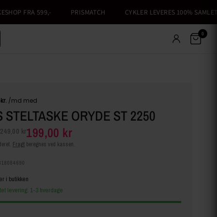
HOP FRA 599,-
PRISMATCH
CYKLER LEVERES 100% SAMLET
0
 STELTASKE ORYDE ST 2250
199,00 kr
249,00 kr
eret.
Fragt
beregnes ved kassen.
318084690
er i butikken
tet levering: 1-3 hverdage