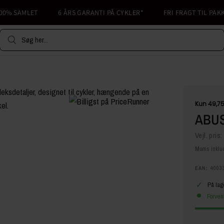
% SAMLET
6 ÅRS GARANTI PÅ CYKLER*
FRI FRAGT TIL PAKKES
Søg her...
ABUS
Vejl. pris:
Moms inklud
EAN:
4003
✓
På lag
Forven