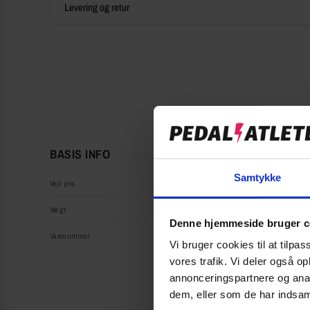
Levering og retur
BASIS INFO
Samtykke
Vejl pris
Vægt
Denne hjemmeside bruger c
Varenummer
Vi bruger cookies til at tilpas
vores trafik. Vi deler også 
annonceringspartnere og anal
dem, eller som de har indsaml