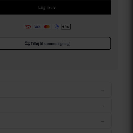
Læg i kurv
Tilføj til sammenligning
→
→
→