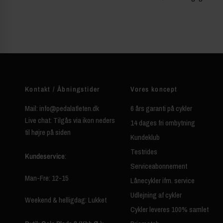
Kontakt / Åbningstider
Vores koncept
Mail: info@pedalatleten.dk
6 års garanti på cykler
Live chat: Tilgås via ikon neders
14 dages fri ombytning
til højre på siden
Kundeklub
Testrides
Kundeservice
:
Serviceabonnement
Man-Fre: 12-15
Lånecykler ifm. service
Udlejning af cykler
Weekend & helligdag: Lukket
Cykler leveres 100% samlet