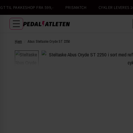
 TIL PAKKESHOP FRA 599,-
PRISMATCH
CYKLER LEVERES 100
Hjem
/
Abus Steltaske Oryde ST 2250