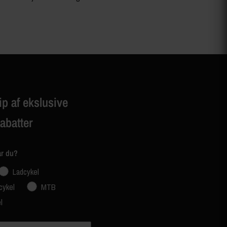
ip af ekslusive
rabatter
ar du?
Ladcykel
cykel
MTB
l