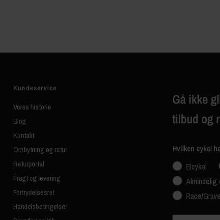
Kundeservice
Gå ikke gl
Vores historie
tilbud og 
Blog
Kontakt
Hvilken cykel h
Ombytning og retur
Returportal
Elcykel
Fragt og levering
Almindelig 
Fortrydelsesret
Race/Grave
Handelsbetingelser
Navn