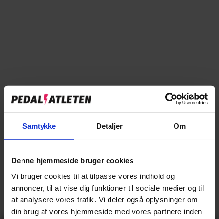
Læg i kurv
Tilføj til sammenligning
→
Specifikationer
Samtykke
Detaljer
Om
→
Beskrivelse
Denne hjemmeside bruger cookies
→
Vores anmeldelser
Vi bruger cookies til at tilpasse vores indhold og
annoncer, til at vise dig funktioner til sociale medier og til
→
Levering og retur
at analysere vores trafik. Vi deler også oplysninger om
din brug af vores hjemmeside med vores partnere inden