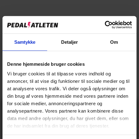
→
Levering og retur
Specifikationer
Samtykke
Detaljer
Om
BASIS INFO
Denne hjemmeside bruger cookies
Kvinde
Køn
Vi bruger cookies til at tilpasse vores indhold og
8.499,00 kr
Vejl pris
annoncer, til at vise dig funktioner til sociale medier og til
at analysere vores trafik. Vi deler også oplysninger om
14.3 kg
Vægt
din brug af vores hjemmeside med vores partnere inden
BREMSER
for sociale medier, annonceringspartnere og
Gå ikke glip
analysepartnere. Vores partnere kan kombinere disse
af 10% rabat
Mekanisk fælgbremse
Forbremse type
data med andre oplysninger, du har givet dem, eller som
på tilbehør og
de har indsamlet fra din brug af deres tjenester.
Fodbremse
Bagbremse type
udstyr!
Få adgang før alle andre – tilmeld dig vores
nyhedsbrev og modtag eksklusive tilbud,