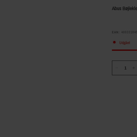
Abus Bøjlek
EAN:
40033184
Udgået