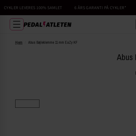
YKLER LEVERES 100% SAMLET
6 ÅRS GARANTI PÅ CYKLER*
F
Hjem
/
Abus Bøjleklemme 11 mm EaZy KF
Abus 