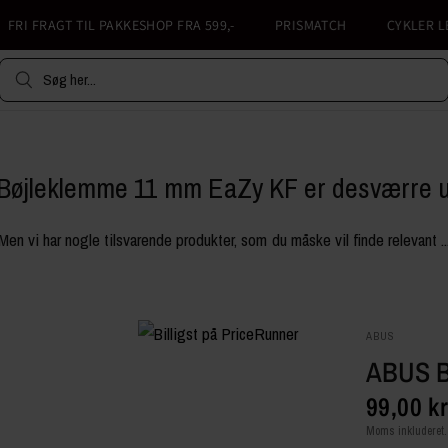
RI FRAGT TIL PAKKESHOP FRA 599,-
PRISMATCH
CYKLER LEVE
Søg her...
Bøjleklemme 11 mm EaZy KF er desværre 
Men vi har nogle tilsvarende produkter, som du måske vil finde relevant ..
ABUS
ABUS 
99,00 k
Moms inkluderet