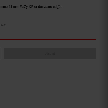
lemme 11 mm EaZy KF er desværre udgået
53441
Udsolgt