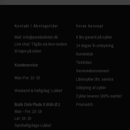
Kontakt / Åbningstider
Vores koncept
Mail: info@pedalatleten.dk
6 års garanti på cykler
Live chat: Tilgås via ikon neders
14 dages fri ombytning
til højre på siden
Kundeklub
Testrides
Kundeservice
:
Serviceabonnement
Man-Fre: 12-15
Lånecykler ifm. service
Udlejning af cykler
Weekend & helligdag: Lukket
Cykler leveres 100% samlet
Butik Oslo Plads 9 (Kbh Ø.):
Prismatch
Man - Fre: 10-18
Lør: 10-15
Søn/helligdage Lukket