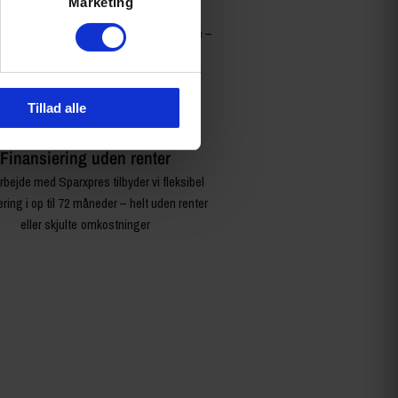
Marketing
cykel leveres 100% samlet, justeret og
ået af vores faguddannede mekanikere –
klar til at køre fra første dag
Tillad alle
Finansiering uden renter
rbejde med Sparxpres tilbyder vi fleksibel
ering i op til 72 måneder – helt uden renter
eller skjulte omkostninger