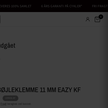
RES 100% SAMLET
6 ÅRS GARANTI PÅ CYKLER*
FRI FRAGT TI
0
udgået
.
BØJLEKLEMME 11 MM EAZY KF
r
UDSOLGT
.
Fragt
beregnes ved kassen.