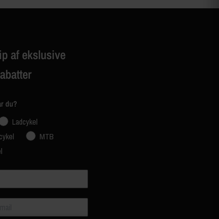
ip af ekslusive
rabatter
ar du?
Ladcykel
cykel
MTB
l