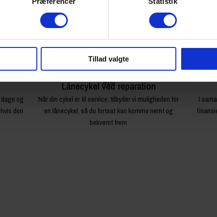
Præferencer
Statistik
r du din
Som specialister i elcykler siden begyndelsen
Din 
en – uden
tilbyder vi et af landets stærkeste udvalg – over 100
gennemg
modeller klar til prøvetur
Tillad valgte
Lånecykel ved reparation
4 dage og
Når din cykel er til service, tilbyder vi muligheden for
I sama
 hvis den
en lånecykel, så du fortsat kan komme nemt og
finansi
bekvemt frem