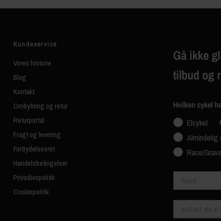
Kundeservice
Gå ikke gl
Vores historie
tilbud og 
Blog
Kontakt
Hvilken cykel h
Ombytning og retur
Returportal
Elcykel
Fragt og levering
Almindelig 
Fortrydelsesret
Race/Grave
Handelsbetingelser
Navn
Privatlivspolitik
Cookiepolitik