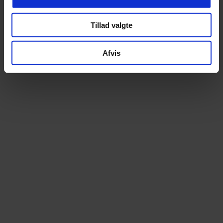
Tillad valgte
Altid prismatch
Ekspert i elcyk
Hos os betaler du aldrig for meget. Finder du
Som specialister i elcy
Afvis
din cykel billigere andetsteds, matcher vi
begyndelsen tilbyder vi e
prisen – uden diskussion
stærkeste udvalg – over 100 m
prøvetur
14 dages fri ombytning
Lånecykel ved repa
Bestil trygt online. Du kan prøve cyklen i 14
Når din cykel er til service
dage og uden omkostning bytte til en anden
muligheden for en lånecykel
model, hvis den ikke føles helt rigtig
kan komme nemt og be