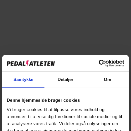
Læg i kurv
Tilføj til sammenligning
→
Samtykke
Detaljer
Om
Specifikationer
→
Beskrivelse
Denne hjemmeside bruger cookies
→
Vores anmeldelser
Vi bruger cookies til at tilpasse vores indhold og
annoncer, til at vise dig funktioner til sociale medier og til
→
Levering og retur
at analysere vores trafik. Vi deler også oplysninger om
din brug af vores hjemmeside med vores partnere inden