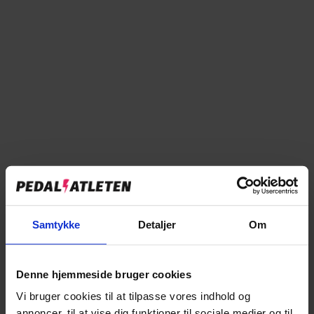
Bestillingsvare
Forventet på lager d. 23.07.2026
Læg i kurv
Tilføj til sammenligning
Samtykke
Detaljer
Om
→
Specifikationer
Denne hjemmeside bruger cookies
Vi bruger cookies til at tilpasse vores indhold og
→
Beskrivelse
annoncer, til at vise dig funktioner til sociale medier og til