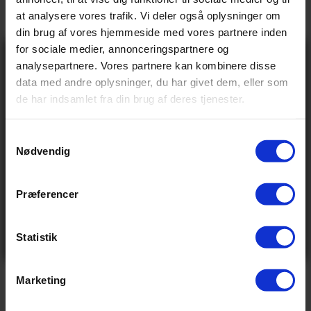
at analysere vores trafik. Vi deler også oplysninger om
→
Vores anmeldelser
din brug af vores hjemmeside med vores partnere inden
for sociale medier, annonceringspartnere og
→
Levering og retur
Gå ikke glip
analysepartnere. Vores partnere kan kombinere disse
af 10% rabat
data med andre oplysninger, du har givet dem, eller som
på tilbehør og
de har indsamlet fra din brug af deres tjenester.
udstyr!
Specifikationer
Få adgang før alle andre – tilmeld dig vores
nyhedsbrev og modtag eksklusive tilbud,
nyheder og rabatter
S
Nødvendig
Navn
a
BASIS INFO
Email
m
t
Præferencer
Send
1.299,00 kr
Vejl pris
y
Ved tilmelding accepterer du at modtage e-mails fra
k
0.0 kg
Vægt
os med nyheder og tilbud. Læs vores
privatlivspolitik
for at se, hvordan vi behandler dine oplysninger
k
Statistik
Nej tak
e
v
VIS ALLE SPECIFIKATIONER
Marketing
a
l