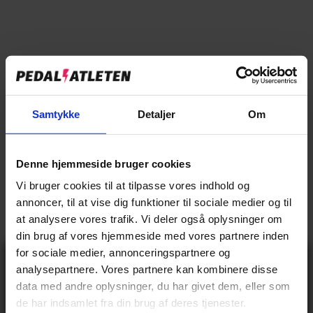
Proffesionel Vinterbehandling
Rustbeskyttelse
(+ 600,00 kr)
Udsolgt
Samtykke
Detaljer
Om
Denne hjemmeside bruger cookies
Vi bruger cookies til at tilpasse vores indhold og
annoncer, til at vise dig funktioner til sociale medier og til
at analysere vores trafik. Vi deler også oplysninger om
din brug af vores hjemmeside med vores partnere inden
for sociale medier, annonceringspartnere og
Produkt specifikationer
Gå ikke glip
analysepartnere. Vores partnere kan kombinere disse
af 10% rabat
data med andre oplysninger, du har givet dem, eller som
på tilbehør og
de har indsamlet fra din brug af deres tjenester.
udstyr!