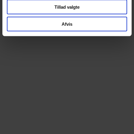
Yamaha
Tillad valgte
El-system fabrikant
50
Motor moment (NM)
Afvis
HJUL OG DÆK
Panaracer TourGuard Plus 700x42C
Fordæk
Panaracer TourGuard Plus 700x42C
Bagdæk
VIS ALLE SPECIFIKATIONER