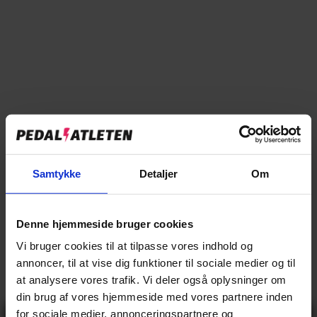
→
Beskrivelse
→
Vores anmeldelser
→
Levering og retur
Specifikationer
Samtykke
Detaljer
Om
BASIS INFO
Denne hjemmeside bruger cookies
Mand
Køn
Vi bruger cookies til at tilpasse vores indhold og
24.999,00 kr
Vejl pris
annoncer, til at vise dig funktioner til sociale medier og til
24.0 kg
Vægt
at analysere vores trafik. Vi deler også oplysninger om
din brug af vores hjemmeside med vores partnere inden
25 km/t
Elcykel hastighed
for sociale medier, annonceringspartnere og