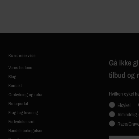
Kundeservice
Gå ikke gl
Vores historie
tilbud og 
Blog
Kontakt
Hvilken cykel h
Ombytning og retur
Returportal
Elcykel
Fragt og levering
Almindelig 
Fortrydelsesret
Race/Grave
Handelsbetingelser
Navn