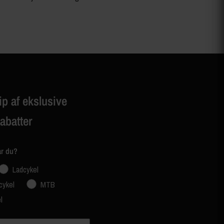
ip af ekslusive
rabatter
ar du?
Ladcykel
cykel
MTB
l