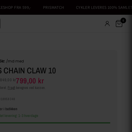
HOP FRA 599,-
PRISMATCH
CYKLER LEVERES 100% SAMLET
0
 CHAIN CLAW 10
799,00 kr
849,00 kr
eret.
Fragt
beregnes ved kassen.
318959349
er i butikken
tet levering: 1-3 hverdage