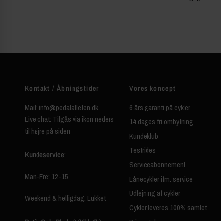
Kontakt / Åbningstider
Vores koncept
Mail: info@pedalatleten.dk
6 års garanti på cykler
Live chat: Tilgås via ikon neders
14 dages fri ombytning
til højre på siden
Kundeklub
Testrides
Kundeservice
:
Serviceabonnement
Man-Fre: 12-15
Lånecykler ifm. service
Udlejning af cykler
Weekend & helligdag: Lukket
Cykler leveres 100% samlet