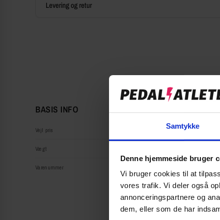
Levering og retur
BASIS INFO
Samtykke
Vejl pris
Vægt
Denne hjemmeside bruger c
Varenummer
Vi bruger cookies til at tilpas
vores trafik. Vi deler også 
annonceringspartnere og anal
dem, eller som de har indsaml