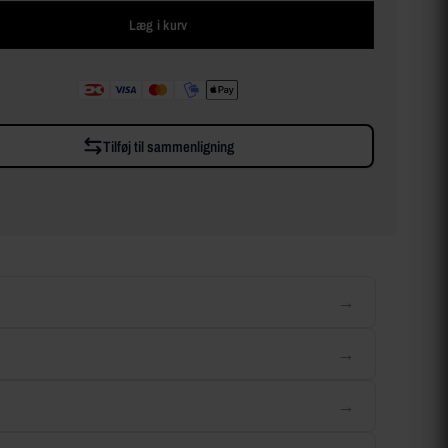
Læg i kurv
Tilføj til sammenligning
→
→
→