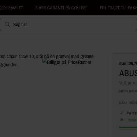
% SAMLET
6 ÅRS GARANTI PÅ CYKLER*
FRI FRAGT TIL PAKKES
Søg her...
ABUS
Vejl. pris:
Moms inklud
EAN:
4003
✓
På lag
Forven