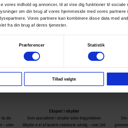
se vores indhold og annoncer, til at vise dig funktioner til sociale
399,00 kr
oplysninger om din brug af vores hjemmeside med vores partnere i
ysepartnere. Vores partnere kan kombinere disse data med andr
0.0 kg
et fra din brug af deres tjenester.
YAK10418
Præferencer
Statistik
Tillad valgte
Ekspert i elcykler
r du din
Som specialister i elcykler siden begyndelsen
Din 
en – uden
tilbyder vi et af landets stærkeste udvalg – over 100
gennemg