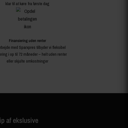
klar til at køre fra første dag
Finansiering uden renter
rbejde med Sparxpres tilbyder vi fleksibel
ering i op til 72 måneder – helt uden renter
eller skjulte omkostninger
ip af ekslusive