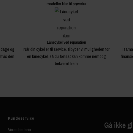
modeller klar til prøvetur
Lånecykel ved reparation
4 dage og
Når din cykel er til service, tilbyder vi muligheden for
I sama
 hvis den
en lånecykel, så du fortsat kan komme nemt og
finansi
bekvemt frem
Kundeservice
Gå ikke gl
Vores historie