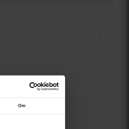
→
→
→
→
Om