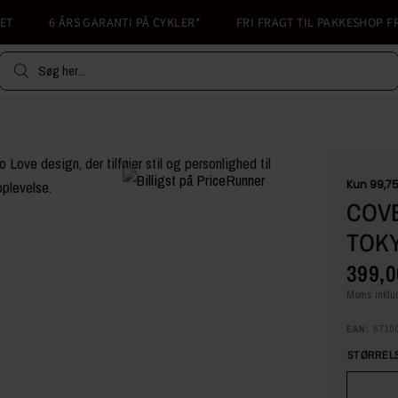
6 ÅRS GARANTI PÅ CYKLER*
FRI FRAGT TIL PAKKESHOP FRA 5
Søg her...
COVE
TOK
399,0
Moms inklud
EAN:
5710
STØRRELS