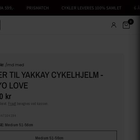
99,-
PRISMATCH
CYKLER LEVERES 100% SAMLET
6 ÅRS
0
R TIL YAKKAY CYKELHJELM -
YO LOVE
0 kr
eret.
Fragt
beregnes ved kassen.
047104184
E:
Medium 51-56cm
Medium 51-56cm