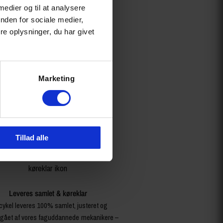
 medier og til at analysere
nden for sociale medier,
e oplysninger, du har givet
Marketing
Tillad alle
Leveres samlet & køreklar
cykel leveres 100% samlet, justeret og
ået af vores faguddannede mekanikere –