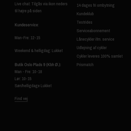
Live chat: Tilgås via ikon neders
14 dages fri ombytning
til højre på siden
Kundeklub
Testrides
Kundeservice
:
Serviceabonnement
Man-Fre: 12-15
Lånecykler ifm. service
Udlejning af cykler
Weekend & helligdag: Lukket
Cykler leveres 100% samlet
Butik Oslo Plads 9 (Kbh Ø.):
Prismatch
Man - Fre: 10-18
Lør: 10-15
Søn/helligdage Lukket
Find vej