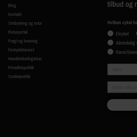
tilbud og 
Blog
Kontakt
Hvilken cykel h
Ombytning og retur
Returportal
Elcykel
Fragt og levering
Almindelig 
Fortrydelsesret
Race/Grave
Handelsbetingelser
Navn
Privatlivspolitik
Cookiepolitik