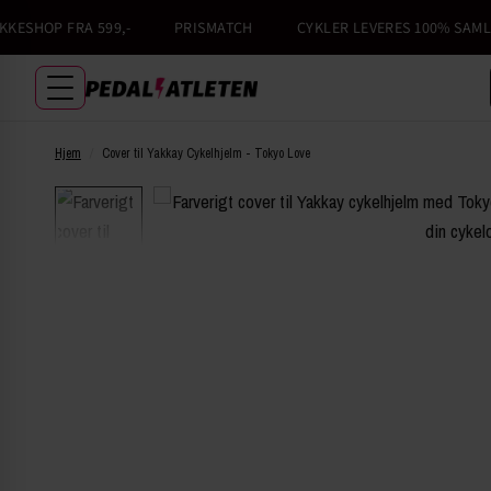
SHOP FRA 599,-
PRISMATCH
CYKLER LEVERES 100% SAMLET
Hjem
/
Cover til Yakkay Cykelhjelm - Tokyo Love