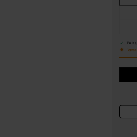
✓
På lag
Forven