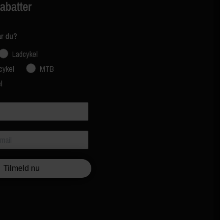
rabatter
ar du?
Ladcykel
cykel
MTB
l
Tilmeld nu