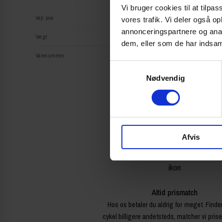
Vi bruger cookies til at tilpas
Vejl pris
vores trafik. Vi deler også 
annonceringspartnere og anal
Vægt
dem, eller som de har indsaml
Varenummer
S
Nødvendig
a
m
t
y
k
Afvis
k
e
v
a
l
Altid prismatch
g
Hos os betaler du aldrig for meget. Finde
cykel billigere andetsteds, matcher vi pris