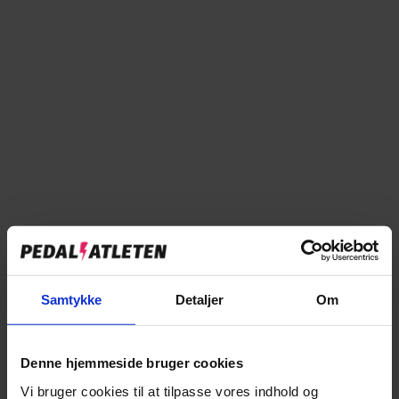
57-61
På online lager
Forventet levering: 2-5 hverdage
Læg i kurv
Tilføj til sammenligning
Samtykke
Detaljer
Om
Denne hjemmeside bruger cookies
→
Specifikationer
Vi bruger cookies til at tilpasse vores indhold og