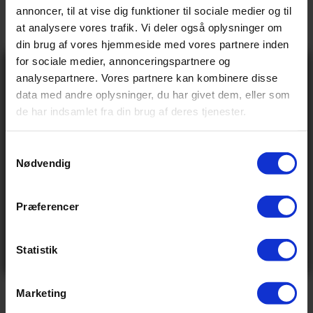
→
Beskrivelse
annoncer, til at vise dig funktioner til sociale medier og til
at analysere vores trafik. Vi deler også oplysninger om
→
Vores anmeldelser
din brug af vores hjemmeside med vores partnere inden
for sociale medier, annonceringspartnere og
Gå ikke glip
→
Levering og retur
analysepartnere. Vores partnere kan kombinere disse
af 10% rabat
data med andre oplysninger, du har givet dem, eller som
på tilbehør og
de har indsamlet fra din brug af deres tjenester.
udstyr!
Specifikationer
Få adgang før alle andre – tilmeld dig vores
nyhedsbrev og modtag eksklusive tilbud,
nyheder og rabatter
S
Nødvendig
Navn
a
Email
m
BASIS INFO
t
Præferencer
Send
y
1.329,00 kr
Vejl pris
Ved tilmelding accepterer du at modtage e-mails fra
k
os med nyheder og tilbud. Læs vores
privatlivspolitik
for at se, hvordan vi behandler dine oplysninger
0.372 kg
Vægt
k
Statistik
Nej tak
e
v
Marketing
a
VIS ALLE SPECIFIKATIONER