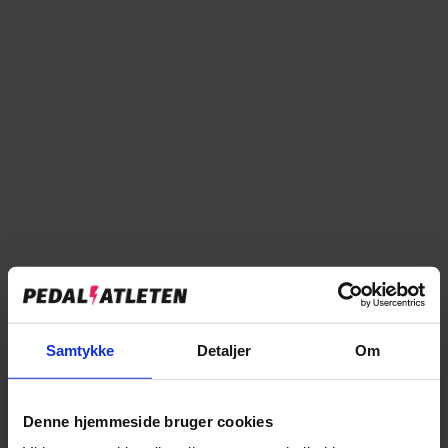
58-63
✓
På lager i butikken
Forventet levering: 1-3 hverdage
Læg i kurv
Tilføj til sammenligning
Samtykke
Detaljer
Om
Denne hjemmeside bruger cookies
→
Specifikationer