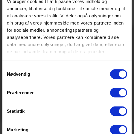
Vi bruger cookies til at tilpasse vores indhold og
annoncer, til at vise dig funktioner til sociale medier og til
→
Beskrivelse
at analysere vores trafik. Vi deler også oplysninger om
din brug af vores hjemmeside med vores partnere inden
→
Vores anmeldelser
for sociale medier, annonceringspartnere og
Gå ikke glip
analysepartnere. Vores partnere kan kombinere disse
→
af 10% rabat
Levering og retur
data med andre oplysninger, du har givet dem, eller som
på tilbehør og
de har indsamlet fra din brug af deres tjenester.
udstyr!
Få adgang før alle andre – tilmeld dig vores
Specifikationer
nyhedsbrev og modtag eksklusive tilbud,
nyheder og rabatter
S
Nødvendig
Navn
a
Email
m
t
BASIS INFO
Præferencer
Send
y
Ved tilmelding accepterer du at modtage e-mails fra
849,00 kr
Vejl pris
k
os med nyheder og tilbud. Læs vores
privatlivspolitik
for at se, hvordan vi behandler dine oplysninger
k
Statistik
0.4 kg
Vægt
Nej tak
e
v
Marketing
a