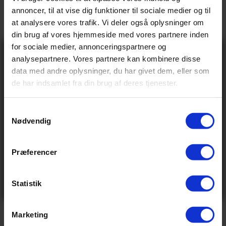
→
Beskrivelse
annoncer, til at vise dig funktioner til sociale medier og til
at analysere vores trafik. Vi deler også oplysninger om
→
Vores anmeldelser
din brug af vores hjemmeside med vores partnere inden
for sociale medier, annonceringspartnere og
→
Gå ikke glip
Levering og retur
analysepartnere. Vores partnere kan kombinere disse
af 10% rabat
data med andre oplysninger, du har givet dem, eller som
på tilbehør og
de har indsamlet fra din brug af deres tjenester.
udstyr!
Specifikationer
Få adgang før alle andre – tilmeld dig vores
nyhedsbrev og modtag eksklusive tilbud,
nyheder og rabatter
S
Nødvendig
Navn
a
Email
m
BASIS INFO
t
Præferencer
Send
y
1.999,00 kr
Vejl pris
Ved tilmelding accepterer du at modtage e-mails fra
k
os med nyheder og tilbud. Læs vores
privatlivspolitik
0.429 kg
for at se, hvordan vi behandler dine oplysninger
Vægt
k
Statistik
Nej tak
e
v
Marketing
VIS ALLE SPECIFIKATIONER
a