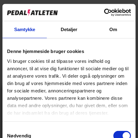
Abus Cykelhjelm Skurb - Titan er desværre udgået
Sikkerhed i bytrafikken. Urban livsstil. ABUS Skurb er den perfekte løsning
Samtykke
Detaljer
Om
til pendlere og trendy sportsfolk – enten til skating, longboarding eller
BMX. De, der tidligere har været nødt til at bruge en tung ABS hard shell-
hjelm i one size, vil synes om stilen og funktionerne ved denne trendy
Denne hjemmeside bruger cookies
cykelhjelm.
Vi bruger cookies til at tilpasse vores indhold og
annoncer, til at vise dig funktioner til sociale medier og til
EAN:
4003318403705
at analysere vores trafik. Vi deler også oplysninger om
STØRRELSE:
52-56
din brug af vores hjemmeside med vores partnere inden
for sociale medier, annonceringspartnere og
Gå ikke glip
52-56
analysepartnere. Vores partnere kan kombinere disse
af 10% rabat
data med andre oplysninger, du har givet dem, eller som
på tilbehør og
55-59
de har indsamlet fra din brug af deres tjenester.
udstyr!
Få adgang før alle andre – tilmeld dig vores
58-61
nyhedsbrev og modtag eksklusive tilbud,
nyheder og rabatter
S
Nødvendig
Navn
a