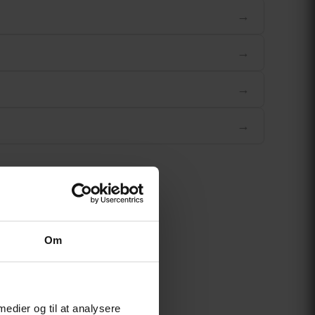
→
→
→
→
Om
 medier og til at analysere