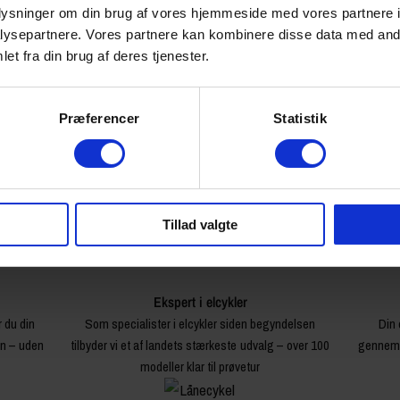
oplysninger om din brug af vores hjemmeside med vores partnere i
0.4 kg
ysepartnere. Vores partnere kan kombinere disse data med andr
89238
et fra din brug af deres tjenester.
Præferencer
Statistik
Tillad valgte
Ekspert i elcykler
r du din
Som specialister i elcykler siden begyndelsen
Din 
en – uden
tilbyder vi et af landets stærkeste udvalg – over 100
gennemg
modeller klar til prøvetur