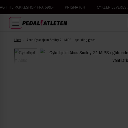
 TIL PAKKESHOP FRA 599,-
PRISMATCH
CYKLER LEVERES 100
Hjem
/
Abus Cykelhjelm Smiley 2.1 MIPS - sparkling green