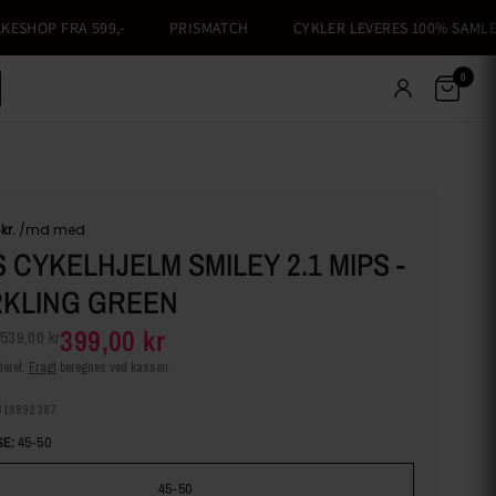
HOP FRA 599,-
PRISMATCH
CYKLER LEVERES 100% SAMLET
0
 CYKELHJELM SMILEY 2.1 MIPS -
RKLING GREEN
399,00 kr
539,00 kr
eret.
Fragt
beregnes ved kassen.
318892387
E:
45-50
45-50