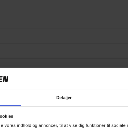
Specifikationer
Detaljer
ookies
539,00 kr
se vores indhold og annoncer, til at vise dig funktioner til sociale