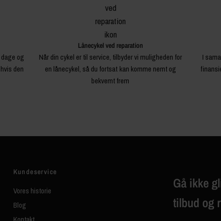
Lånecykel ved reparation
4 dage og
Når din cykel er til service, tilbyder vi muligheden for
I sama
 hvis den
en lånecykel, så du fortsat kan komme nemt og
finansi
bekvemt frem
Kundeservice
Gå ikke gl
Vores historie
tilbud og 
Blog
Kontakt