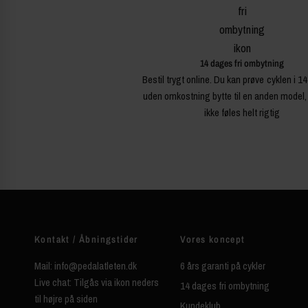
14 dages fri ombytning
Bestil trygt online. Du kan prøve cyklen i 1
uden omkostning bytte til en anden model,
ikke føles helt rigtig
Kontakt / Åbningstider
Vores koncept
Mail: info@pedalatleten.dk
6 års garanti på cykler
Live chat: Tilgås via ikon neders
14 dages fri ombytning
til højre på siden
Kundeklub