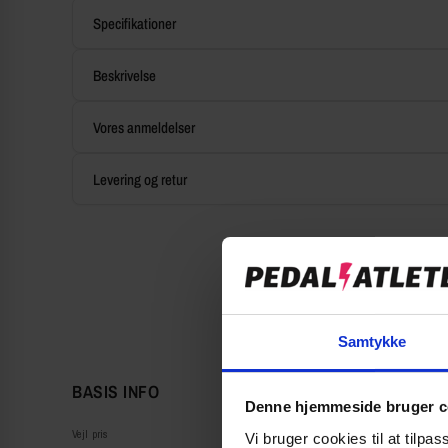
Specifikationer
Beskrivelse
Vores anmeldelser
Levering og retur
Samtykke
BASIS INFO
Denne hjemmeside bruger c
Vejl pris
Vi bruger cookies til at tilpas