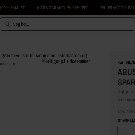
% SAMLET
6 ÅRS GARANTI PÅ CYKLER*
FRI FRAGT TIL PAKKES
Søg her...
ABUS
SPA
Vejl. pris:
Moms inklud
EAN:
4003
STØRRELS