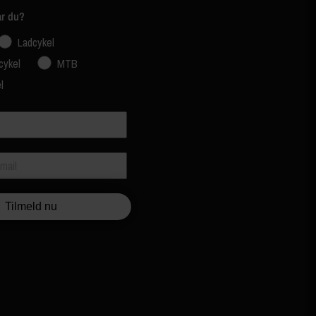
ar du?
Ladcykel
cykel
MTB
l
Tilmeld nu