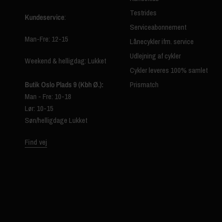
Testrides
Kundeservice
:
Serviceabonnement
Man-Fre: 12-15
Lånecykler ifm. service
Udlejning af cykler
Weekend & helligdag: Lukket
Cykler leveres 100% samlet
Butik Oslo Plads 9 (Kbh Ø.):
Prismatch
Man - Fre: 10-18
Lør: 10-15
Søn/helligdage Lukket
Find vej