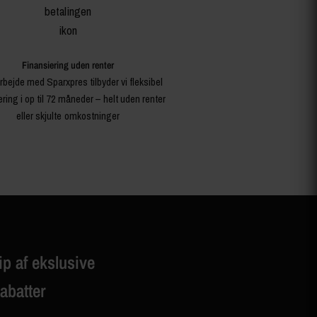
Finansiering uden renter
rbejde med Sparxpres tilbyder vi fleksibel
ering i op til 72 måneder – helt uden renter
eller skjulte omkostninger
ip af ekslusive
rabatter