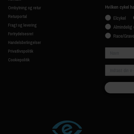
Hvilken cykel h
Ombytning og retur
Returportal
Elcykel
Fragt og levering
Almindelig 
Fortrydelsesret
Race/Grave
Handelsbetingelser
Navn
Privatlivspolitik
Cookiepolitik