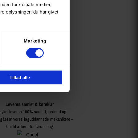
nden for sociale medier,
e oplysninger, du har givet
Marketing
Tillad alle
Leveres samlet & køreklar
cykel leveres 100% samlet, justeret og
ået af vores faguddannede mekanikere –
klar til at køre fra første dag