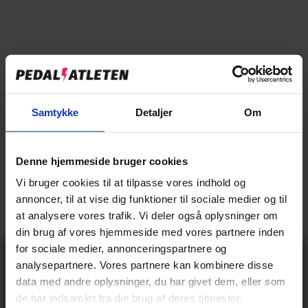
→
Specifikationer
→
Beskrivelse
→
Samtykke
Detaljer
Om
Vores anmeldelser
→
Levering og retur
Denne hjemmeside bruger cookies
Vi bruger cookies til at tilpasse vores indhold og
Specifikationer
annoncer, til at vise dig funktioner til sociale medier og til
at analysere vores trafik. Vi deler også oplysninger om
din brug af vores hjemmeside med vores partnere inden
for sociale medier, annonceringspartnere og
BASIS INFO
Gå ikke glip
analysepartnere. Vores partnere kan kombinere disse
af 10% rabat
data med andre oplysninger, du har givet dem, eller som
79,95 kr
på tilbehør og
Vejl pris
de har indsamlet fra din brug af deres tjenester.
udstyr!