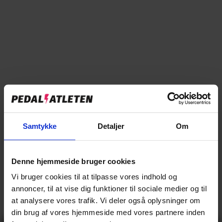
Tilføj til sammenligning
→
Specifikationer
Samtykke
Detaljer
Om
→
Beskrivelse
Denne hjemmeside bruger cookies
→
Vores anmeldelser
Vi bruger cookies til at tilpasse vores indhold og
annoncer, til at vise dig funktioner til sociale medier og til
→
Levering og retur
at analysere vores trafik. Vi deler også oplysninger om
din brug af vores hjemmeside med vores partnere inden