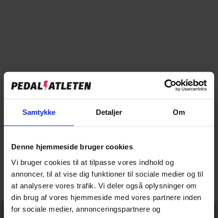
Tilføj til sammenligning
→
Specifikationer
Samtykke
Detaljer
Om
→
Beskrivelse
→
Vores anmeldelser
Denne hjemmeside bruger cookies
Vi bruger cookies til at tilpasse vores indhold og
→
Levering og retur
annoncer, til at vise dig funktioner til sociale medier og til
at analysere vores trafik. Vi deler også oplysninger om
din brug af vores hjemmeside med vores partnere inden
Specifikationer
for sociale medier, annonceringspartnere og
Gå ikke glip