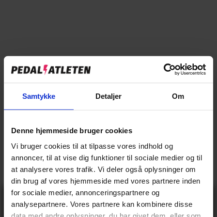
Tilføj til sammenligning
→
Specifikationer
→
Beskrivelse
Samtykke
Detaljer
Om
→
Vores anmeldelser
Denne hjemmeside bruger cookies
→
Levering og retur
Vi bruger cookies til at tilpasse vores indhold og
annoncer, til at vise dig funktioner til sociale medier og til
at analysere vores trafik. Vi deler også oplysninger om
Specifikationer
din brug af vores hjemmeside med vores partnere inden
for sociale medier, annonceringspartnere og
Gå ikke glip
analysepartnere. Vores partnere kan kombinere disse
af 10% rabat
data med andre oplysninger, du har givet dem, eller som
BASIS INFO