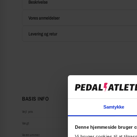
Beskrivelse
Vores anmeldelser
Levering og retur
BASIS INFO
Samtykke
Vejl pris
Vægt
Denne hjemmeside bruger c
Varenummer
Vi bruger cookies til at tilpas