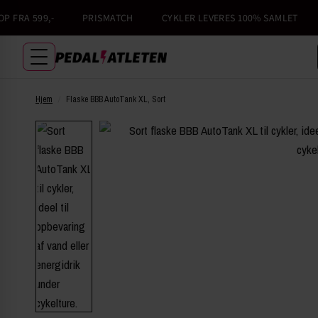
RA 599,-
PRISMATCH
CYKLER LEVERES 100% SAMLET
6
Hjem
/
Flaske BBB AutoTank XL, Sort