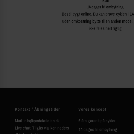
14 dages fri ombytning
Bestil trygt online. Du kan prøve cyklen i 1
uden omkostning bytte til en anden model,
ikke føles helt rigtig
Kontakt / Åbningstider
Vores koncept
Mail: info@pedalatleten.dk
6 års garanti på cykler
Live chat: Tilgås via ikon neders
14 dages fri ombytning