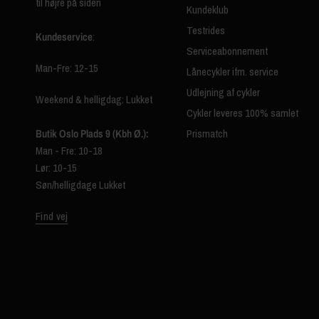
til højre på siden
Kundeklub
Testrides
Kundeservice
:
Serviceabonnement
Man-Fre: 12-15
Lånecykler ifm. service
Udlejning af cykler
Weekend & helligdag: Lukket
Cykler leveres 100% samlet
Butik Oslo Plads 9 (Kbh Ø.):
Prismatch
Man - Fre: 10-18
Lør: 10-15
Søn/helligdage Lukket
Find vej