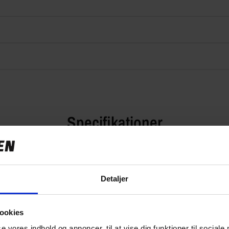
Specifikationer
Detaljer
99,00 kr
0.0 kg
ookies
B7-51521
se vores indhold og annoncer, til at vise dig funktioner til sociale