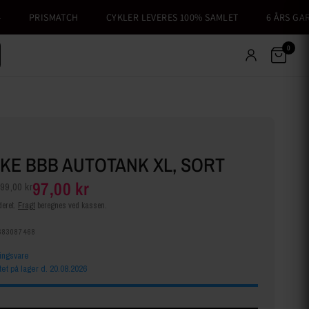
PRISMATCH
CYKLER LEVERES 100% SAMLET
6 ÅRS GARANT
0
KE BBB AUTOTANK XL, SORT
97,00 kr
99,00 kr
eret.
Fragt
beregnes ved kassen.
683087468
lingsvare
tet på lager d. 20.08.2026