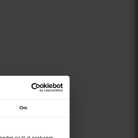
→
→
→
Om
 medier og til at analysere