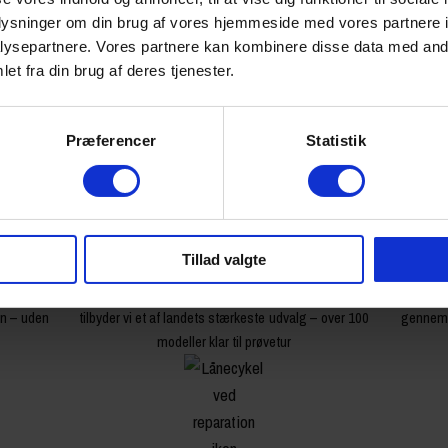
oplysninger om din brug af vores hjemmeside med vores partnere i
ysepartnere. Vores partnere kan kombinere disse data med andr
et fra din brug af deres tjenester.
Præferencer
Statistik
Tillad valgte
Ekspert i elcykler
r du din
Som specialister i elcykler siden begyndelsen
Din 
en – uden
tilbyder vi et af landets stærkeste udvalg – over 100
gennemg
modeller klar til prøvetur