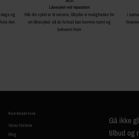
Lånecykel ved reparation
4 dage og
Når din cykel er til service, tilbyder vi muligheden for
I sama
 hvis den
en lånecykel, så du fortsat kan komme nemt og
finansi
bekvemt frem
Kundeservice
Gå ikke gl
Vores historie
tilbud og 
Blog