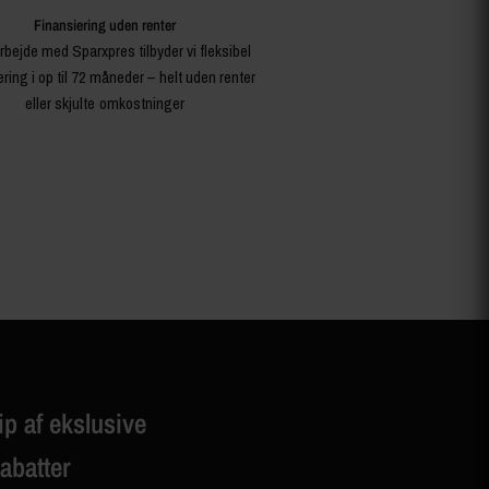
Finansiering uden renter
rbejde med Sparxpres tilbyder vi fleksibel
ering i op til 72 måneder – helt uden renter
eller skjulte omkostninger
ip af ekslusive
rabatter