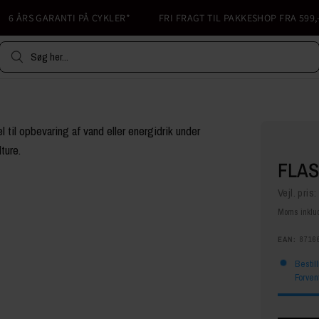
 ÅRS GARANTI PÅ CYKLER*
FRI FRAGT TIL PAKKESHOP FRA 599,-
Søg her...
FLAS
Vejl. pris:
Moms inklud
EAN:
8716
Bestil
Forven