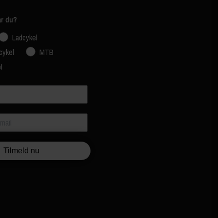
ar du?
Ladcykel
cykel
MTB
l
Tilmeld nu