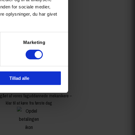
nden for sociale medier,
e oplysninger, du har givet
Marketing
Tillad alle
Leveres samlet & køreklar
cykel leveres 100% samlet, justeret og
ået af vores faguddannede mekanikere –
klar til at køre fra første dag