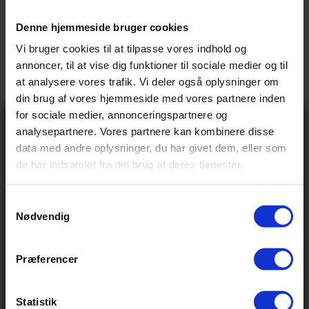
57 cm
Denne hjemmeside bruger cookies
61 cm
Vi bruger cookies til at tilpasse vores indhold og
annoncer, til at vise dig funktioner til sociale medier og til
65 cm
at analysere vores trafik. Vi deler også oplysninger om
din brug af vores hjemmeside med vores partnere inden
Udgået
for sociale medier, annonceringspartnere og
Gå ikke glip
analysepartnere. Vores partnere kan kombinere disse
af 10% rabat
data med andre oplysninger, du har givet dem, eller som
på tilbehør og
de har indsamlet fra din brug af deres tjenester.
udstyr!
Få adgang før alle andre – tilmeld dig vores
nyhedsbrev og modtag eksklusive tilbud,
nyheder og rabatter
S
Alt tilbehør og udstyr er inklusiv montering
Nødvendig
Navn
a
Email
m
Batteripakke
t
Præferencer
Send
y
Ved tilmelding accepterer du at modtage e-mails fra
Opbevaringsmuligheder
k
os med nyheder og tilbud. Læs vores
privatlivspolitik
for at se, hvordan vi behandler dine oplysninger
k
Statistik
Nej tak