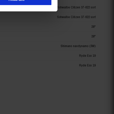
Schwalbe Citizen 37-622 sort
Schwalbe Citizen 37-622 sort
28"
28"
Shimano navdynamo (3W)
Ryde Eco 19
Ryde Eco 19