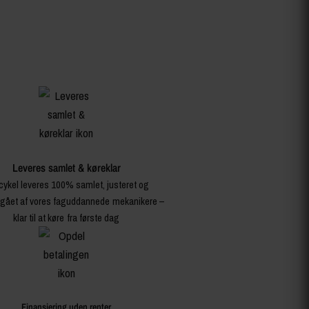
Leveres samlet & køreklar
cykel leveres 100% samlet, justeret og
ået af vores faguddannede mekanikere –
klar til at køre fra første dag
Finansiering uden renter