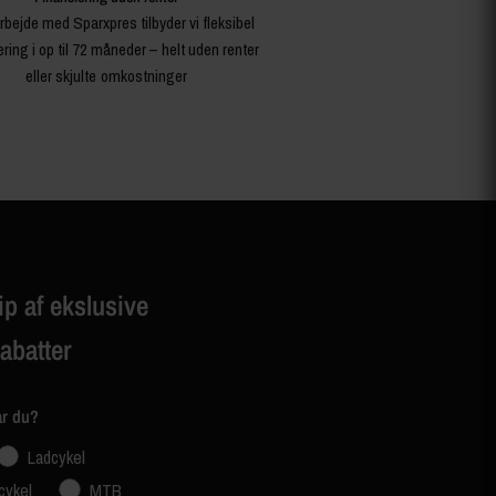
rbejde med Sparxpres tilbyder vi fleksibel
ering i op til 72 måneder – helt uden renter
eller skjulte omkostninger
ip af ekslusive
rabatter
ar du?
Ladcykel
cykel
MTB