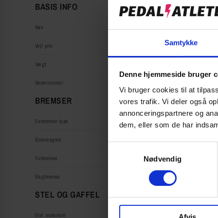
BASIS INFO
Køn
Samtykke
Vejl pris
Vægt
Denne hjemmeside bruger c
Varenummer
Vi bruger cookies til at tilpas
BREMSER
vores trafik. Vi deler også 
annonceringspartnere og anal
Forbremse type
dem, eller som de har indsaml
Bremsegreb
S
Forbremse
Nødvendig
a
m
Bagbremse
t
STEL OG GAFFEL
y
k
Stel materiale
Afvis
k