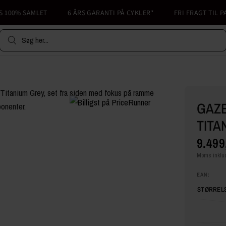
0% SAMLET
6 ÅRS GARANTI PÅ CYKLER*
FRI FRAGT TIL PAKKE
Søg her...
GAZE
TITA
9.499
Moms inklud
EAN:
STØRRELS