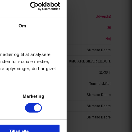
Udvendig
Om
30
Nej
Shimano Deore
 medier og til at analysere
KMC X10L SILVER 111SCH.
nden for sociale medier,
e oplysninger, du har givet
11-36 T
Tommelskifter
Shimano Deore
Marketing
Shimano Deore
Shimano Deore
Tillad alle