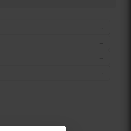
→
→
→
→