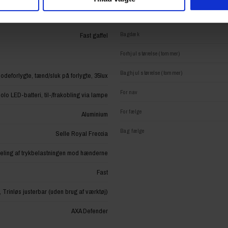
Fordæk
Lav
Bagdæk
Fast gaffel
Forhjul størrelse (tommer)
Baghjul størrelse (tommer)
deforlygte, tænd/sluk på forlygte, 35lux
For nav
lo LED-batteri, til-/frakobling via lampe
For fælge
Aluminium
Bag fælge
Selle Royal Freccia
deling af trykbelastningen mod hænderne
Fast
 Trinløs justerbar (uden brug af værktøj)
AXA Defender