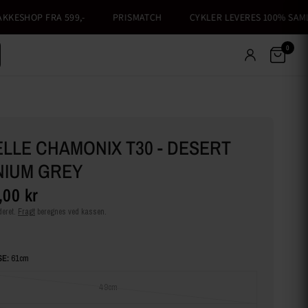
SHOP FRA 599,-
PRISMATCH
CYKLER LEVERES 100% SAMLET
0
LLE CHAMONIX T30 - DESERT
NIUM GREY
,00 kr
eret.
Fragt
beregnes ved kassen.
E:
61cm
49cm