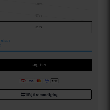
53cm
57cm
61cm
lingsvare
t
Læg i kurv
Tilføj til sammenligning