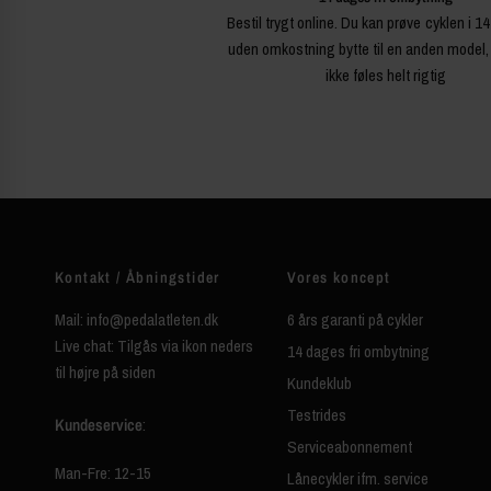
Bestil trygt online. Du kan prøve cyklen i 1
uden omkostning bytte til en anden model,
ikke føles helt rigtig
Kontakt / Åbningstider
Vores koncept
Mail: info@pedalatleten.dk
6 års garanti på cykler
Live chat: Tilgås via ikon neders
14 dages fri ombytning
til højre på siden
Kundeklub
Testrides
Kundeservice
:
Serviceabonnement
Man-Fre: 12-15
Lånecykler ifm. service