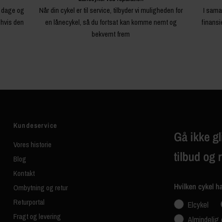
4 dage og
Når din cykel er til service, tilbyder vi muligheden for
I sama
 hvis den
en lånecykel, så du fortsat kan komme nemt og
finansi
bekvemt frem
Kundeservice
Gå ikke gl
Vores historie
tilbud og 
Blog
Kontakt
Hvilken cykel h
Ombytning og retur
Returportal
Elcykel
Fragt og levering
Almindelig 