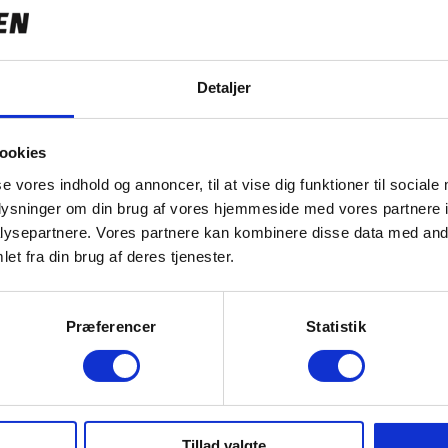
GEAR
Kvinde
Geartype
Detaljer
9.499,00 kr
Antal gear
16.8 kg
Remtræk
ookies
G0480
Geargruppe
se vores indhold og annoncer, til at vise dig funktioner til sociale
oplysninger om din brug af vores hjemmeside med vores partnere i
Kæde / Rem
ysepartnere. Vores partnere kan kombinere disse data med andr
Kasette / Tandhjul
Hydraulisk skivebremse
et fra din brug af deres tjenester.
Skiftegreb type
Magura HS11
Forskifter
Magura HS11 Hydraulisk fælgbremse
Præferencer
Statistik
Bagskifter
Magura HS11 Hydraulisk fælgbremse
Skiftegreb
HJUL OG DÆK
Aluminium
Tillad valgte