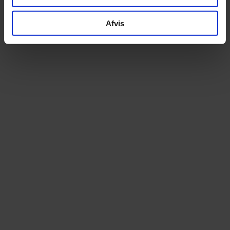
HJUL OG DÆK
Afvis
Continental SportContact II
Fordæk
Continental SportContact II
Bagdæk
VIS ALLE SPECIFIKATIONER
Altid prismatch
Ekspert i elcyk
Hos os betaler du aldrig for meget. Finder du
Som specialister i elcy