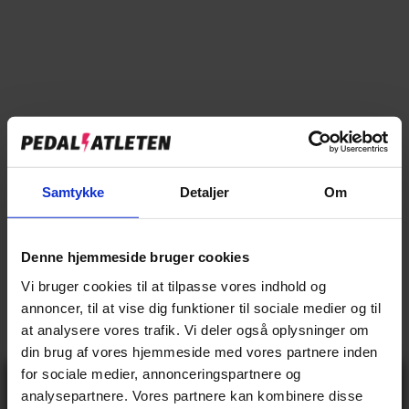
→
Specifikationer
→
Beskrivelse
→
Vores anmeldelser
→
Levering og retur
Samtykke
Detaljer
Om
Specifikationer
Denne hjemmeside bruger cookies
Vi bruger cookies til at tilpasse vores indhold og
BASIS INFO
annoncer, til at vise dig funktioner til sociale medier og til
at analysere vores trafik. Vi deler også oplysninger om
Mand
Køn
din brug af vores hjemmeside med vores partnere inden
8.999,00 kr
Vejl pris
for sociale medier, annonceringspartnere og
Gå ikke glip
analysepartnere. Vores partnere kan kombinere disse
14.2 kg
Vægt
af 10% rabat