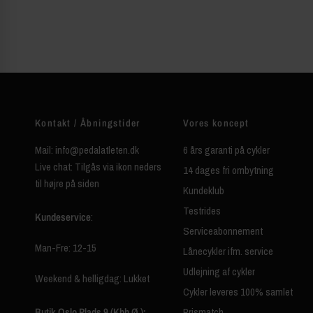
Kontakt / Åbningstider
Vores koncept
Mail: info@pedalatleten.dk
6 års garanti på cykler
Live chat: Tilgås via ikon neders
14 dages fri ombytning
til højre på siden
Kundeklub
Testrides
Kundeservice
:
Serviceabonnement
Man-Fre: 12-15
Lånecykler ifm. service
Udlejning af cykler
Weekend & helligdag: Lukket
Cykler leveres 100% samlet
Butik Oslo Plads 9 (Kbh Ø.):
Prismatch