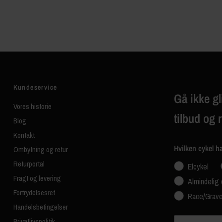
Kundeservice
Gå ikke gl
Vores historie
tilbud og 
Blog
Kontakt
Hvilken cykel h
Ombytning og retur
Returportal
Elcykel
Fragt og levering
Almindelig 
Fortrydelsesret
Race/Grave
Handelsbetingelser
Navn
Privatlivspolitik