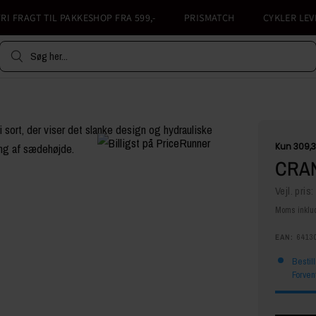
FRAGT TIL PAKKESHOP FRA 599,-
PRISMATCH
CYKLER LEVERE
Søg her...
CRAN
Vejl. pris:
Moms inklud
EAN:
6413
Bestil
Forven