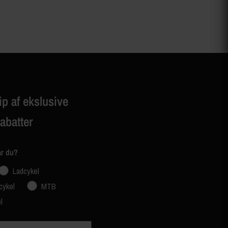
ip af ekslusive
rabatter
ar du?
Ladcykel
cykel
MTB
l