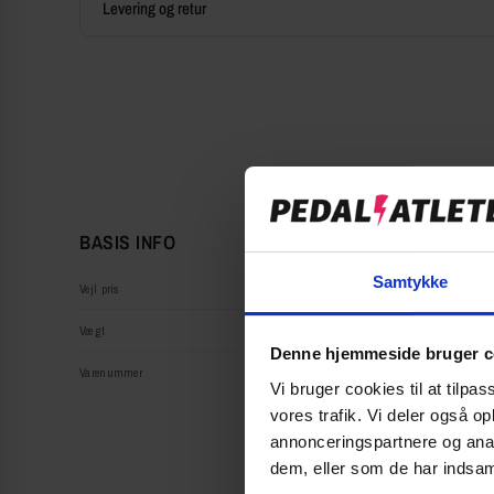
Levering og retur
BASIS INFO
Samtykke
Vejl pris
Vægt
Denne hjemmeside bruger c
Varenummer
Vi bruger cookies til at tilpas
vores trafik. Vi deler også 
annonceringspartnere og anal
dem, eller som de har indsaml