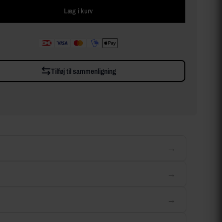
Læg i kurv
Tilføj til sammenligning
→
→
→