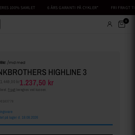
S 100% SAMLET
6 ÅRS GARANTI PÅ CYKLER*
FRI FRAGT TIL 
0
KBROTHERS HIGHLINE 3
1.237,50 kr
1.449,00 kr
eret.
Fragt
beregnes ved kassen.
00163776
lingsvare
tet på lager d. 18.08.2026