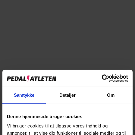
På online lager
Forventet levering: 2-5 hverdage
Læg i kurv
Tilføj til sammenligning
Samtykke
Detaljer
Om
→
Specifikationer
Denne hjemmeside bruger cookies
→
Beskrivelse
Vi bruger cookies til at tilpasse vores indhold og
annoncer, til at vise dig funktioner til sociale medier og til