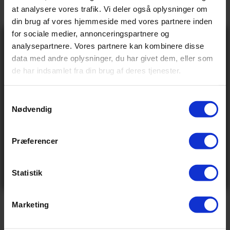
→
Vores anmeldelser
at analysere vores trafik. Vi deler også oplysninger om
din brug af vores hjemmeside med vores partnere inden
→
Levering og retur
for sociale medier, annonceringspartnere og
Gå ikke glip
analysepartnere. Vores partnere kan kombinere disse
af 10% rabat
data med andre oplysninger, du har givet dem, eller som
på tilbehør og
Specifikationer
de har indsamlet fra din brug af deres tjenester.
udstyr!
Få adgang før alle andre – tilmeld dig vores
nyhedsbrev og modtag eksklusive tilbud,
nyheder og rabatter
S
Nødvendig
Navn
a
BASIS INFO
Email
m
799,00 kr
Vejl pris
t
Præferencer
Send
y
0.34 kg
Vægt
Ved tilmelding accepterer du at modtage e-mails fra
k
os med nyheder og tilbud. Læs vores
privatlivspolitik
for at se, hvordan vi behandler dine oplysninger
k
Statistik
Nej tak
e
VIS ALLE SPECIFIKATIONER
v
Marketing
a
l