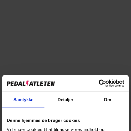
57-61
På online lager
Forventet levering: 2-5 hverdage
Læg i kurv
Tilføj til sammenligning
Samtykke
Detaljer
Om
Denne hjemmeside bruger cookies
→
Specifikationer
Vi bruger cookies til at tilpasse vores indhold og