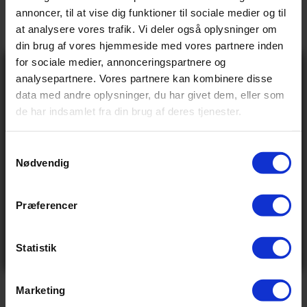
→
annoncer, til at vise dig funktioner til sociale medier og til
Beskrivelse
at analysere vores trafik. Vi deler også oplysninger om
→
din brug af vores hjemmeside med vores partnere inden
Vores anmeldelser
for sociale medier, annonceringspartnere og
Gå ikke glip
→
analysepartnere. Vores partnere kan kombinere disse
Levering og retur
af 10% rabat
data med andre oplysninger, du har givet dem, eller som
på tilbehør og
de har indsamlet fra din brug af deres tjenester.
udstyr!
Specifikationer
Få adgang før alle andre – tilmeld dig vores
nyhedsbrev og modtag eksklusive tilbud,
nyheder og rabatter
S
Nødvendig
Navn
a
Email
m
BASIS INFO
t
Præferencer
Send
y
1.999,00 kr
Vejl pris
Ved tilmelding accepterer du at modtage e-mails fra
k
os med nyheder og tilbud. Læs vores
privatlivspolitik
for at se, hvordan vi behandler dine oplysninger
0.258 kg
Vægt
k
Statistik
Nej tak
e
v
Marketing
a
VIS ALLE SPECIFIKATIONER