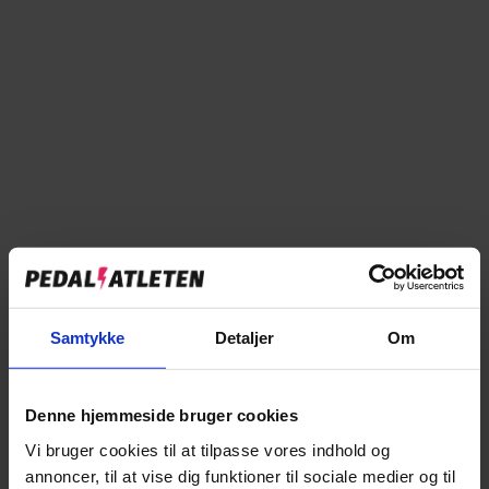
På online lager
Forventet levering: 2-5 hverdage
Læg i kurv
Tilføj til sammenligning
Samtykke
Detaljer
Om
→
Specifikationer
Denne hjemmeside bruger cookies
→
Beskrivelse
Vi bruger cookies til at tilpasse vores indhold og
annoncer, til at vise dig funktioner til sociale medier og til