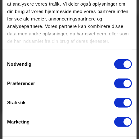
→
Vores anmeldelser
at analysere vores trafik. Vi deler også oplysninger om
din brug af vores hjemmeside med vores partnere inden
→
Levering og retur
for sociale medier, annonceringspartnere og
Gå ikke glip
analysepartnere. Vores partnere kan kombinere disse
af 10% rabat
data med andre oplysninger, du har givet dem, eller som
på tilbehør og
de har indsamlet fra din brug af deres tjenester.
Specifikationer
udstyr!
Få adgang før alle andre – tilmeld dig vores
nyhedsbrev og modtag eksklusive tilbud,
nyheder og rabatter
S
Nødvendig
Navn
a
BASIS INFO
Email
m
t
2.499,00 kr
Vejl pris
Præferencer
Send
y
0.0 kg
Vægt
Ved tilmelding accepterer du at modtage e-mails fra
k
os med nyheder og tilbud. Læs vores
privatlivspolitik
for at se, hvordan vi behandler dine oplysninger
k
Statistik
Nej tak
e
VIS ALLE SPECIFIKATIONER
v
Marketing
a
l