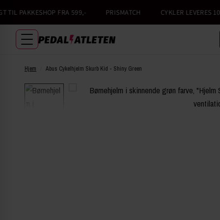
TIL PAKKESHOP FRA 599,-
PRISMATCH
CYKLER LEVERES 100%
Hjem
/
Abus Cykelhjelm Skurb Kid - Shiny Green