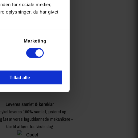
nden for sociale medier,
e oplysninger, du har givet
Marketing
Tillad alle
Leveres samlet & køreklar
cykel leveres 100% samlet, justeret og
ået af vores faguddannede mekanikere –
klar til at køre fra første dag