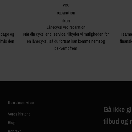
Lånecykel ved reparation
4 dage og
Når din cykel er til service, tilbyder vi muligheden for
I sama
 hvis den
en lånecykel, så du fortsat kan komme nemt og
finansi
bekvemt frem
Kundeservice
Gå ikke gl
Vores historie
tilbud og 
Blog
Kontakt