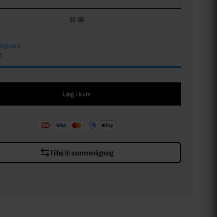
50-55
lingsvare
t
Læg i kurv
Tilføj til sammenligning