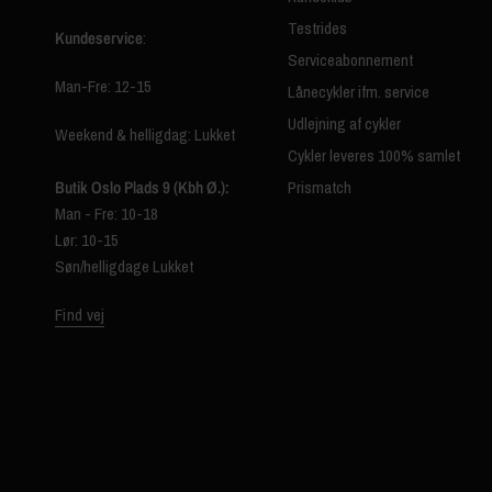
Testrides
Kundeservice
:
Serviceabonnement
Man-Fre: 12-15
Lånecykler ifm. service
Udlejning af cykler
Weekend & helligdag: Lukket
Cykler leveres 100% samlet
Butik Oslo Plads 9 (Kbh Ø.):
Prismatch
Man - Fre: 10-18
Lør: 10-15
Søn/helligdage Lukket
Find vej