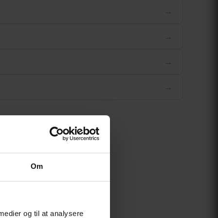
→
→
→
→
Om
 medier og til at analysere