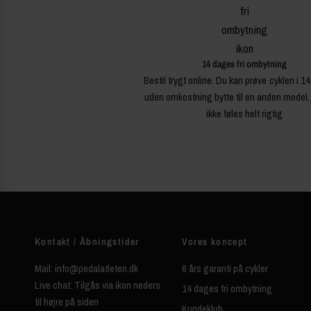
14 dages fri ombytning
Bestil trygt online. Du kan prøve cyklen i 1
uden omkostning bytte til en anden model,
ikke føles helt rigtig
Kontakt / Åbningstider
Vores koncept
Mail: info@pedalatleten.dk
6 års garanti på cykler
Live chat: Tilgås via ikon neders
14 dages fri ombytning
til højre på siden
Kundeklub