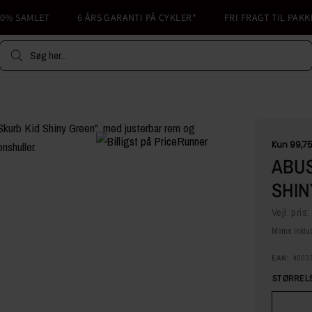
 SAMLET
6 ÅRS GARANTI PÅ CYKLER*
FRI FRAGT TIL PAKKESH
Søg her...
ABUS
SHIN
Vejl. pris:
Moms inklud
EAN:
4003
STØRRELS