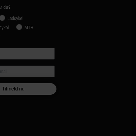
ar du?
Ladcykel
cykel
MTB
l
Tilmeld nu