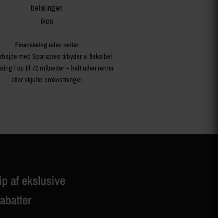
Finansiering uden renter
rbejde med Sparxpres tilbyder vi fleksibel
ering i op til 72 måneder – helt uden renter
eller skjulte omkostninger
ip af ekslusive
rabatter