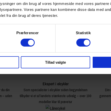
oplysninger om din brug af vores hjemmeside med vores partnere i
0.21 kg
ysepartnere. Vores partnere kan kombinere disse data med andr
4428
et fra din brug af deres tjenester.
Præferencer
Statistik
Tillad valgte
Ekspert i elcykler
r du din
Som specialister i elcykler siden begyndelsen
Din 
en – uden
tilbyder vi et af landets stærkeste udvalg – over 100
gennemg
modeller klar til prøvetur