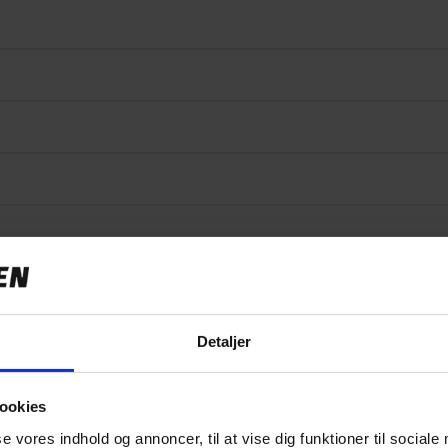
Specifikationer
Detaljer
ookies
499,00 kr
se vores indhold og annoncer, til at vise dig funktioner til sociale