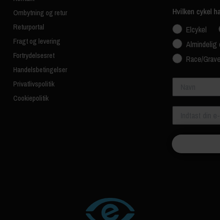
Hvilken cykel h
Ombytning og retur
Returportal
Elcykel
Fragt og levering
Almindelig 
Fortrydelsesret
Race/Grave
Handelsbetingelser
Navn
Privatlivspolitik
Cookiepolitik