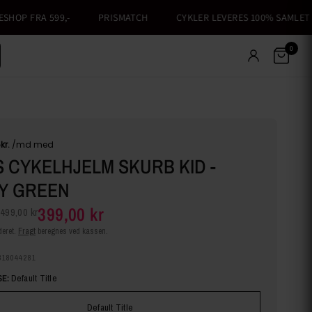
OP FRA 599,-
PRISMATCH
CYKLER LEVERES 100% SAMLET
0
 CYKELHJELM SKURB KID -
Y GREEN
399,00 kr
499,00 kr
eret.
Fragt
beregnes ved kassen.
318044281
E:
Default Title
Default Title