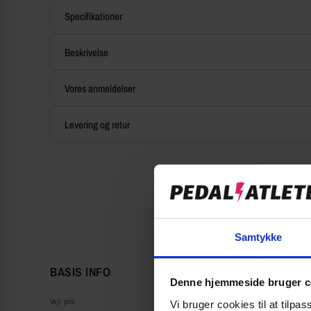
Specifikationer
Beskrivelse
Vores anmeldelser
Levering og retur
Samtykke
BASIS INFO
Denne hjemmeside bruger c
Vejl pris
Vi bruger cookies til at tilpas