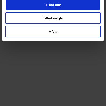
Tillad alle
Tillad valgte
Afvis
Altid prismatch
Ekspert i elcyk
Hos os betaler du aldrig for meget. Finder du
Som specialister i elcy
din cykel billigere andetsteds, matcher vi
begyndelsen tilbyder vi e
prisen – uden diskussion
stærkeste udvalg – over 100 m
prøvetur
14 dages fri ombytning
Lånecykel ved repa
Bestil trygt online. Du kan prøve cyklen i 14
Når din cykel er til service
dage og uden omkostning bytte til en anden
muligheden for en lånecykel
model, hvis den ikke føles helt rigtig
kan komme nemt og be