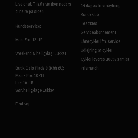
Live chat: Tilgås via ikon neders
14 dages fri ombytning
til højre på siden
Kundeklub
Testrides
Kundeservice
:
Serviceabonnement
Man-Fre: 12-15
Lånecykler ifm. service
Udlejning af cykler
Weekend & helligdag: Lukket
Cykler leveres 100% samlet
Butik Oslo Plads 9 (Kbh Ø.):
Prismatch
Man - Fre: 10-18
Lør: 10-15
Søn/helligdage Lukket
Find vej