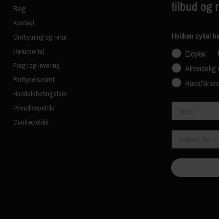
tilbud og 
Blog
Kontakt
Hvilken cykel h
Ombytning og retur
Returportal
Elcykel
Fragt og levering
Almindelig 
Fortrydelsesret
Race/Grave
Handelsbetingelser
Navn
Privatlivspolitik
Cookiepolitik