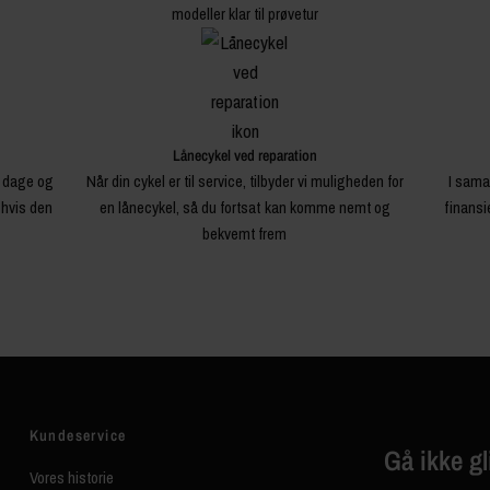
modeller klar til prøvetur
Lånecykel ved reparation
4 dage og
Når din cykel er til service, tilbyder vi muligheden for
I sama
 hvis den
en lånecykel, så du fortsat kan komme nemt og
finansi
bekvemt frem
Kundeservice
Gå ikke gl
Vores historie