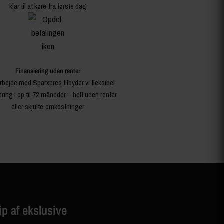
klar til at køre fra første dag
Finansiering uden renter
rbejde med Sparxpres tilbyder vi fleksibel
ering i op til 72 måneder – helt uden renter
eller skjulte omkostninger
ip af ekslusive