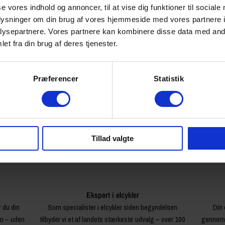
se vores indhold og annoncer, til at vise dig funktioner til sociale
1.399,00 kr
oplysninger om din brug af vores hjemmeside med vores partnere i
ysepartnere. Vores partnere kan kombinere disse data med andr
0.218 kg
et fra din brug af deres tjenester.
98041
Præferencer
Statistik
Tillad valgte
Ekspert i elcykler
r du din
Som specialister i elcykler siden begyndelsen
Din 
en – uden
tilbyder vi et af landets stærkeste udvalg – over 100
gennemg