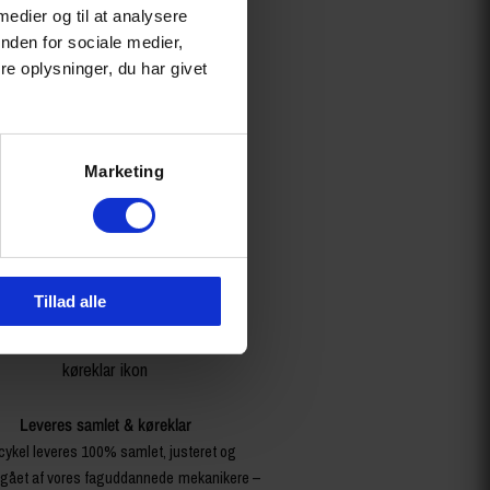
 medier og til at analysere
nden for sociale medier,
e oplysninger, du har givet
Marketing
Tillad alle
Leveres samlet & køreklar
cykel leveres 100% samlet, justeret og
ået af vores faguddannede mekanikere –