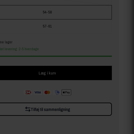
54-58
57-61
ine lager
tet levering: 2-5 hverdage
Læg i kurv
Tilføj til sammenligning