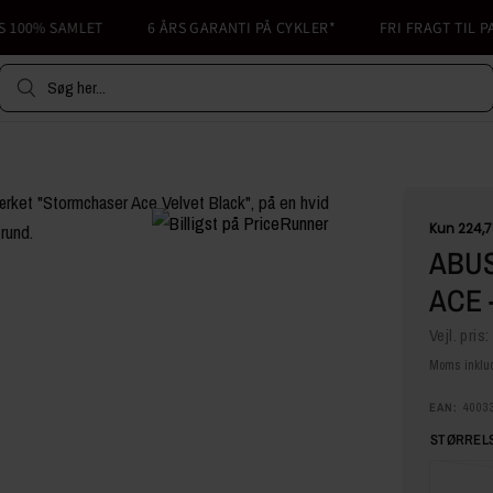
00% SAMLET
6 ÅRS GARANTI PÅ CYKLER*
FRI FRAGT TIL PAKK
Søg her...
ABU
ACE 
Vejl. pris:
Moms inklud
EAN:
4003
STØRRELS