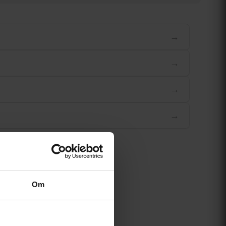
→
→
→
→
Om