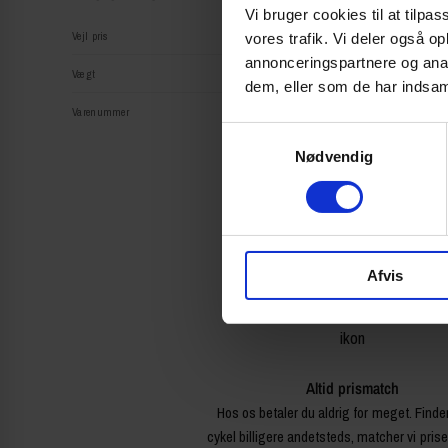
Vi bruger cookies til at tilpas
Vejl pris
vores trafik. Vi deler også 
annonceringspartnere og anal
Vægt
dem, eller som de har indsaml
Varenummer
S
Nødvendig
a
m
t
y
k
Afvis
k
e
v
a
l
Altid prismatch
g
Hos os betaler du aldrig for meget. Finde
cykel billigere andetsteds, matcher vi pris