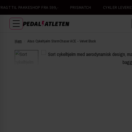
GT TIL PAKKESHOP FRA 599,-
PRISMATCH
CYKLER LEVERES 1
Hjem
/
Abus Cykelhjelm StormChaser ACE - Velvet Black