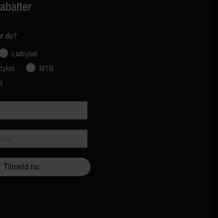
rabatter
ar du?
Ladcykel
cykel
MTB
l
Tilmeld nu