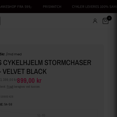
ESHOP FRA 599,-
PRISMATCH
CYKLER LEVERES 100% SAMLET
0
S CYKELHJELM STORMCHASER
- VELVET BLACK
899,00 kr
1.399,00 kr
eret.
Fragt
beregnes ved kassen.
318980428
E:
54-58
51-55