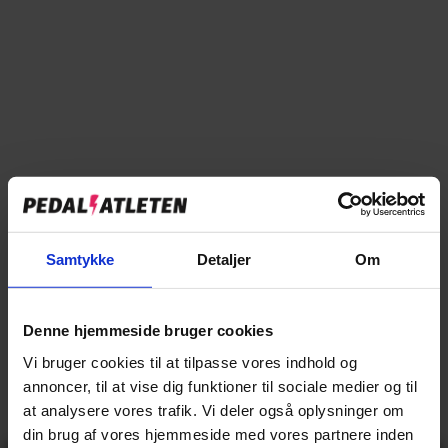
ABUS
ABUS HYBAN 2.0 ACE VENT COVER
SIGNAL
69,00 kr
UDSOLGT
Moms inkluderet.
Fragt
beregnes ved kassen.
Abus Hyban 2.0 ACE Vent cover Signal er desværre udgået
Samtykke
Detaljer
Om
EAN:
4003318891717
Denne hjemmeside bruger cookies
Udgået
Vi bruger cookies til at tilpasse vores indhold og
annoncer, til at vise dig funktioner til sociale medier og til
at analysere vores trafik. Vi deler også oplysninger om
Udsolgt
din brug af vores hjemmeside med vores partnere inden