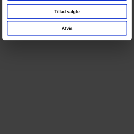
Altid prismatch
Ekspert i elcy
Tillad valgte
Hos os betaler du aldrig for meget. Finder du
Som specialister i elcy
din cykel billigere andetsteds, matcher vi
begyndelsen tilbyder vi e
Afvis
prisen – uden diskussion
stærkeste udvalg – over 100 m
prøvetur
14 dages fri ombytning
Lånecykel ved re
Bestil trygt online. Du kan prøve cyklen i 14
Når din cykel er til service
dage og uden omkostning bytte til en anden
muligheden for en lånecykel
model, hvis den ikke føles helt rigtig
kan komme nemt og be