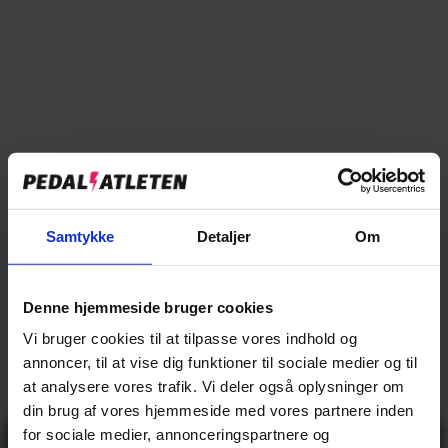
Tilføj til sammenligning
→
Specifikationer
Samtykke
Detaljer
Om
→
Beskrivelse
→
Vores anmeldelser
Denne hjemmeside bruger cookies
Vi bruger cookies til at tilpasse vores indhold og
→
Levering og retur
annoncer, til at vise dig funktioner til sociale medier og til
at analysere vores trafik. Vi deler også oplysninger om
din brug af vores hjemmeside med vores partnere inden
Specifikationer
for sociale medier, annonceringspartnere og