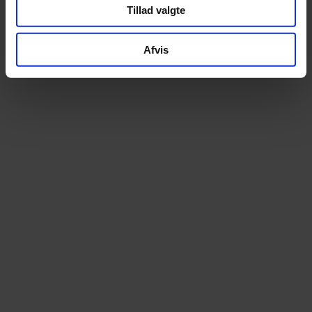
Altid prismatch
Ekspert i elcyk
Tillad valgte
Hos os betaler du aldrig for meget. Finder du
Som specialister i elcy
din cykel billigere andetsteds, matcher vi
begyndelsen tilbyder vi e
Afvis
prisen – uden diskussion
stærkeste udvalg – over 100 m
prøvetur
14 dages fri ombytning
Lånecykel ved repa
Bestil trygt online. Du kan prøve cyklen i 14
Når din cykel er til service
dage og uden omkostning bytte til en anden
muligheden for en lånecykel
model, hvis den ikke føles helt rigtig
kan komme nemt og be
Kontakt / Åbningstider