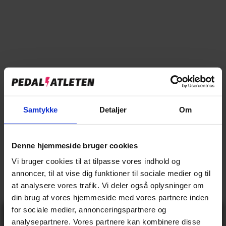
Tilføj til sammenligning
→
Specifikationer
Samtykke
Detaljer
Om
→
Beskrivelse
→
Vores anmeldelser
Denne hjemmeside bruger cookies
→
Vi bruger cookies til at tilpasse vores indhold og
Levering og retur
annoncer, til at vise dig funktioner til sociale medier og til
at analysere vores trafik. Vi deler også oplysninger om
din brug af vores hjemmeside med vores partnere inden
Specifikationer
for sociale medier, annonceringspartnere og
Gå ikke glip
analysepartnere. Vores partnere kan kombinere disse