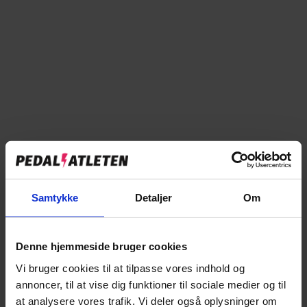
Læg i kurv
Tilføj til sammenligning
Samtykke
Detaljer
Om
→
Specifikationer
→
Beskrivelse
Denne hjemmeside bruger cookies
Vi bruger cookies til at tilpasse vores indhold og
→
Vores anmeldelser
annoncer, til at vise dig funktioner til sociale medier og til
at analysere vores trafik. Vi deler også oplysninger om