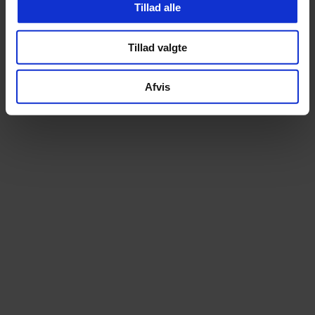
Tillad alle
Tillad valgte
Altid prismatch
Ekspert i elcyk
Afvis
Hos os betaler du aldrig for meget. Finder du
Som specialister i elcy
din cykel billigere andetsteds, matcher vi
begyndelsen tilbyder vi e
prisen – uden diskussion
stærkeste udvalg – over 100 m
prøvetur
14 dages fri ombytning
Lånecykel ved repa
Bestil trygt online. Du kan prøve cyklen i 14
Når din cykel er til service
dage og uden omkostning bytte til en anden
muligheden for en lånecykel
model, hvis den ikke føles helt rigtig
kan komme nemt og be