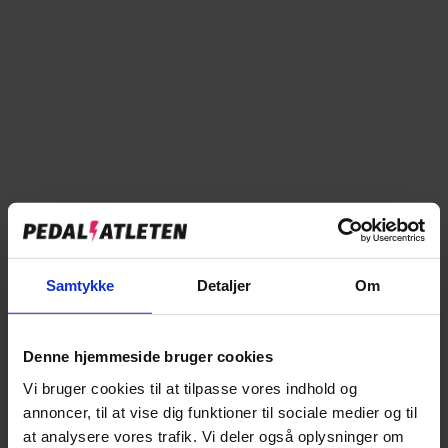
4.999,00 kr
UDSOLGT
Moms inkluderet.
Fragt
beregnes ved kassen.
MBK Mud DNA Dreng 26" - Olivengrøn er desværre udgået
MBK Mud XP er den perfekte mountainbike til børn, der ikke altid cykler
direkte hjem fra skole. Ligesom en almindelig mountainbike, er Mud XP
standhaftig i enhver situation. Med en Mud XP er der plads til masser af
sjov.
EAN:
5712708014078
Samtykke
Detaljer
Om
STØRRELSE:
66 cm
66 cm
Denne hjemmeside bruger cookies
Vi bruger cookies til at tilpasse vores indhold og
Udgået
annoncer, til at vise dig funktioner til sociale medier og til
at analysere vores trafik. Vi deler også oplysninger om